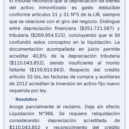
El tribunal reconoce que la depreciación de bienes
del activo inmovilizado es gasto deducible
conforme artículos 31 y 31 N°5 de la LIR, siempre
que se relacione con el giro del negocio. Distingue
entre depreciación financiera ($351.721.087) y
tributaria ($269.954.515), concluyendo que el SII
confundió estos conceptos en la liquidación. La
documentación acompañada en juicio permite
acreditar 40,8% de la depreciación tributaria
($110.043.852), siendo insuficiente el monto
faltante ($159.910.663). Respecto del crédito
artículo 33 bis, las facturas de compra y auxiliares
de 2012 acreditan la inversión en activo fijo nuevo
requerida por ley.
Resolutivo
#
Acoge parcialmente el reclamo. Deja sin efecto
Liquidación N°366. Se requiere reliquidación
considerando: depreciación acreditada de
$110.043.852 y reconocimiento del crédito