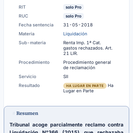
RIT
solo Pro
RUC
solo Pro
Fecha sentencia
31-05-2018
Materia
Liquidación
Sub-materia
Renta Imp. 1ª Cat.
gastos rechazados.
Art.
21 LIR
.
Procedimiento
Procedimiento general
de reclamación
Servicio
SII
Resultado
Ha
HA LUGAR EN PARTE
Lugar en Parte
Resumen
#
Tribunal acoge parcialmente reclamo contra
Liquidación N°366 (2015) que rechazaba