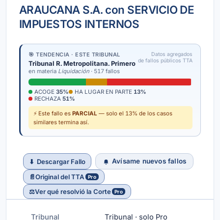
ARAUCANA S.A. con SERVICIO DE
IMPUESTOS INTERNOS
🎯 TENDENCIA · ESTE TRIBUNAL
Datos agregados
de fallos públicos TTA
Tribunal R. Metropolitana. Primero
en materia
Liquidación
· 517 fallos
ACOGE
35%
HA LUGAR EN PARTE
13%
RECHAZA
51%
⚡ Este fallo es
PARCIAL
— solo el 13% de los casos
similares termina así.
Avísame nuevos fallos
⬇
Descargar Fallo
📄
Original del TTA
Pro
⚖️
Ver qué resolvió la Corte
Pro
Tribunal
Tribunal · solo Pro