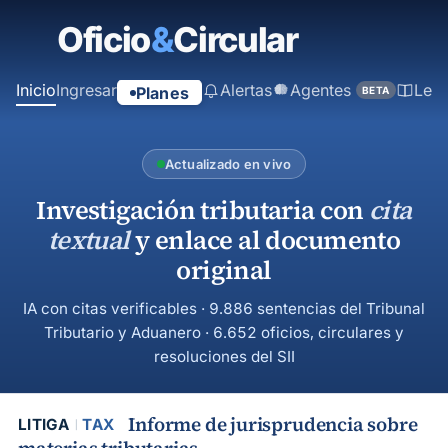
contenido
principal
Inicio
Ingresar
Alertas
Agentes
Ley
Planes
BETA
Actualizado en vivo
Investigación tributaria con
cita
textual
y enlace al documento
original
IA con citas verificables · 9.886 sentencias del Tribunal
Tributario y Aduanero · 6.652 oficios, circulares y
resoluciones del SII
Informe de jurisprudencia sobre
LITIGA
TAX