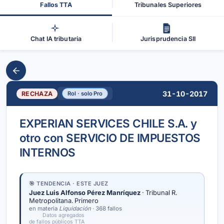
Fallos TTA
Tribunales Superiores
Chat IA tributaria
Jurisprudencia SII
31-10-2017
RECHAZA
Rol · solo Pro
EXPERIAN SERVICES CHILE S.A. y
otro con SERVICIO DE IMPUESTOS
INTERNOS
🎯 TENDENCIA · ESTE JUEZ
Juez Luis Alfonso Pérez Manríquez
· Tribunal R.
Metropolitana. Primero
en materia
Liquidación
· 368 fallos
Datos agregados
de fallos públicos TTA