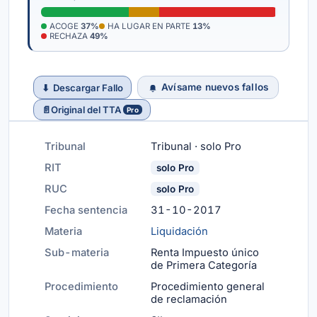
ACOGE
37%
HA LUGAR EN PARTE
13%
RECHAZA
49%
Avísame nuevos fallos
⬇
Descargar Fallo
📄
Original del TTA
Pro
Tribunal
Tribunal · solo Pro
RIT
solo Pro
RUC
solo Pro
Fecha sentencia
31-10-2017
Materia
Liquidación
Sub-materia
Renta Impuesto único
de Primera Categoría
Procedimiento
Procedimiento general
de reclamación