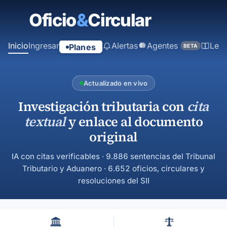
contenido
principal
Inicio
Ingresar
Alertas
Agentes
Ley
Planes
BETA
Actualizado en vivo
Investigación tributaria con
cita
textual
y enlace al documento
original
IA con citas verificables · 9.886 sentencias del Tribunal
Tributario y Aduanero · 6.652 oficios, circulares y
resoluciones del SII