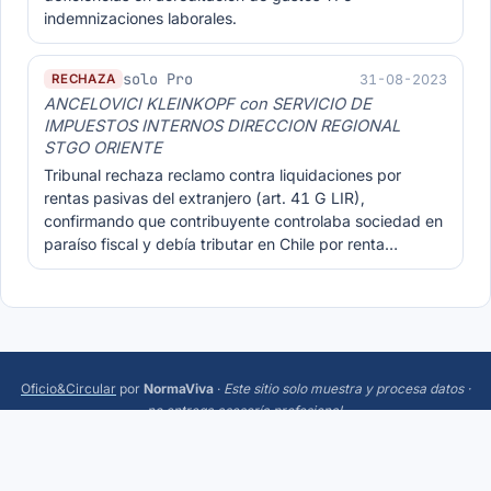
indemnizaciones laborales.
solo Pro
31-08-2023
RECHAZA
ANCELOVICI KLEINKOPF con SERVICIO DE
IMPUESTOS INTERNOS DIRECCION REGIONAL
STGO ORIENTE
Tribunal rechaza reclamo contra liquidaciones por
rentas pasivas del extranjero (art. 41 G LIR),
confirmando que contribuyente controlaba sociedad en
paraíso fiscal y debía tributar en Chile por renta…
Oficio&Circular
por
NormaViva
·
Este sitio solo muestra y procesa datos ·
no entrega asesoría profesional
.
Más:
Trending
·
Acerca
·
Privacidad
·
Términos
·
¿Sugerencias o errores? Escríbeme a
hola@normaviva.cl
.