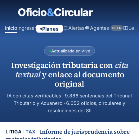
contenido
principal
Inicio
Ingresar
Alertas
Agentes
Ley
Planes
BETA
Actualizado en vivo
Investigación tributaria con
cita
textual
y enlace al documento
original
IA con citas verificables · 9.886 sentencias del Tribunal
Tributario y Aduanero · 6.652 oficios, circulares y
resoluciones del SII
Informe de jurisprudencia sobre
LITIGA
TAX