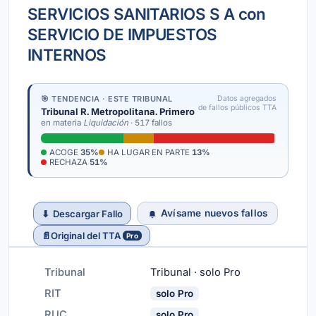
SERVICIOS SANITARIOS S A con
SERVICIO DE IMPUESTOS
INTERNOS
🎯 TENDENCIA · ESTE TRIBUNAL
Datos agregados
de fallos públicos TTA
Tribunal R. Metropolitana. Primero
en materia
Liquidación
· 517 fallos
ACOGE
35%
HA LUGAR EN PARTE
13%
RECHAZA
51%
Avísame nuevos fallos
⬇
Descargar Fallo
📄
Original del TTA
Pro
Tribunal
Tribunal · solo Pro
RIT
solo Pro
RUC
solo Pro