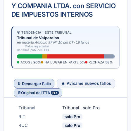
Y COMPANIA LTDA. con SERVICIO
DE IMPUESTOS INTERNOS
🎯 TENDENCIA · ESTE TRIBUNAL
Tribunal de Valparaiso
en materia
Artículo 97 N° 10 del CT
· 19 fallos
Datos agregados
de fallos públicos TTA
ACOGE
26%
HA LUGAR EN PARTE
5%
RECHAZA
58%
Avísame nuevos fallos
⬇
Descargar Fallo
📄
Original del TTA
Pro
Tribunal
Tribunal · solo Pro
RIT
solo Pro
RUC
solo Pro