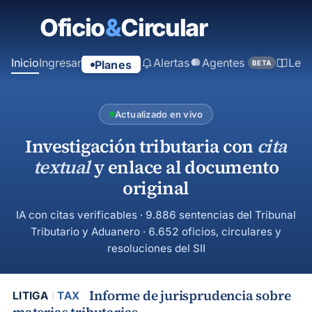
contenido
principal
Inicio
Ingresar
Alertas
Agentes
Ley
Planes
BETA
Actualizado en vivo
Investigación tributaria con
cita
textual
y enlace al documento
original
IA con citas verificables · 9.886 sentencias del Tribunal
Tributario y Aduanero · 6.652 oficios, circulares y
resoluciones del SII
Informe de jurisprudencia sobre
LITIGA
TAX