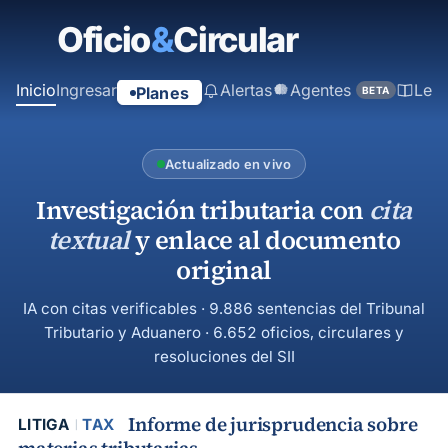
contenido
principal
Inicio
Ingresar
Alertas
Agentes
Ley
Planes
BETA
Actualizado en vivo
Investigación tributaria con
cita
textual
y enlace al documento
original
IA con citas verificables · 9.886 sentencias del Tribunal
Tributario y Aduanero · 6.652 oficios, circulares y
resoluciones del SII
Informe de jurisprudencia sobre
LITIGA
TAX