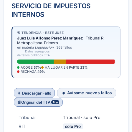
SERVICIO DE IMPUESTOS
INTERNOS
🎯 TENDENCIA · ESTE JUEZ
Juez Luis Alfonso Pérez Manríquez
· Tribunal R.
Metropolitana. Primero
en materia
Liquidación
· 368 fallos
Datos agregados
de fallos públicos TTA
ACOGE
37%
HA LUGAR EN PARTE
13%
RECHAZA
49%
Avísame nuevos fallos
⬇
Descargar Fallo
📄
Original del TTA
Pro
Tribunal
Tribunal · solo Pro
RIT
solo Pro