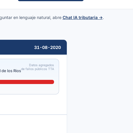
guntar en lenguaje natural, abre
Chat IA tributaria →
.
31-08-2020
Datos agregados
de fallos públicos TTA
l de los Rios