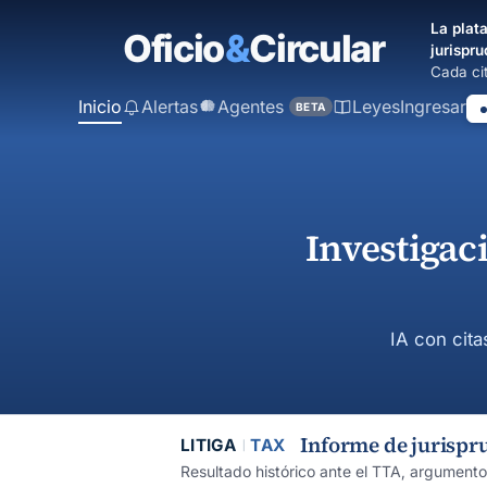
contenido
La plata
principal
jurispru
Cada cit
Inicio
Alertas
Agentes
Leyes
Ingresar
BETA
Investigac
IA con cita
Informe de jurispr
LITIGA
TAX
Resultado histórico ante el TTA, argument