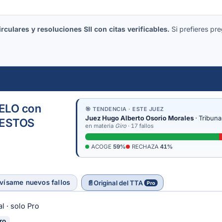
culares y resoluciones SII con citas verificables.
Si prefieres pre
LO con
🎯 TENDENCIA · ESTE JUEZ
Juez Hugo Alberto Osorio Morales
· Tribuna
UESTOS
en materia
Giro
· 17 fallos
ACOGE
59%
RECHAZA
41%
vísame nuevos fallos
📄
Original del TTA
Pro
l · solo Pro
ro