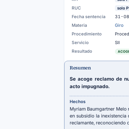
RUC
solo P
Fecha sentencia
31-0
Materia
Giro
Procedimiento
Proced
Servicio
SII
Resultado
ACOG
Resumen
Se acoge reclamo de nuli
acto impugnado.
Hechos
Myriam Baumgartner Melo r
en subsidio la inexistencia 
reclamante, reconociendo q