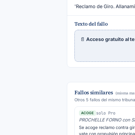
'Reclamo de Giro. Allanamie
Texto del fallo
📄
Acceso gratuito al t
Fallos similares
(misma mat
Otros 5 fallos del mismo tribun
solo Pro
ACOGE
PROCHELLE FORNO con S
Se acoge reclamo contra gir
yate con propulsión principal