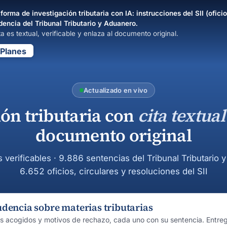
forma de investigación tributaria con IA: instrucciones del SII (oficio
dencia del Tribunal Tributario y Aduanero.
a es textual, verificable y enlaza al documento original.
Planes
Actualizado en vivo
ión tributaria con
cita textual
documento original
s verificables · 9.886 sentencias del Tribunal Tributario 
6.652 oficios, circulares y resoluciones del SII
udencia sobre materias tributarias
os acogidos y motivos de rechazo, cada uno con su sentencia. Entre