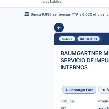
horas hábiles.
Busca 9.886 sentencias TTA y 6.652 oficios, cir
ACOGE
Rol · solo Pro
BAUMGARTNER ME
SERVICIO DE IMP
INTERNOS
A
⬇
Descargar Fallo
Tribunal
Tribuna
RIT
solo P