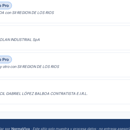
o Pro
 con SII REGION DE LOS RIOS
CROLAN INDUSTRIAL SpA
o Pro
otro con SII REGION DE LOS RIOS
ECIL GABRIEL LÓPEZ BALBOA CONTRATISTA E.I.R.L.
lar
por
NormaViva
·
Este sitio solo muestra y procesa datos · no entrega asesorí