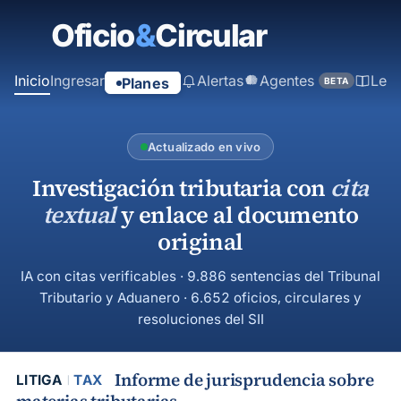
contenido
principal
Inicio
Ingresar
Alertas
Agentes
Ley
Planes
BETA
Actualizado en vivo
Investigación tributaria con
cita
textual
y enlace al documento
original
IA con citas verificables · 9.886 sentencias del Tribunal
Tributario y Aduanero · 6.652 oficios, circulares y
resoluciones del SII
Informe de jurisprudencia sobre
LITIGA
TAX