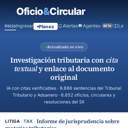
contenido
principal
Inicio
Ingresar
Alertas
Agentes
Ley
Planes
BETA
Actualizado en vivo
Investigación tributaria con
cita
textual
y enlace al documento
original
IA con citas verificables · 9.886 sentencias del Tribunal
Tributario y Aduanero · 6.652 oficios, circulares y
resoluciones del SII
Informe de jurisprudencia sobre
LITIGA
TAX