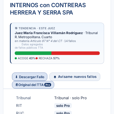
INTERNOS con CONTRERAS
HERRERA Y SERRA SPA
🎯 TENDENCIA · ESTE JUEZ
Juez María Francisca Villamán Rodríguez
· Tribunal
R. Metropolitana. Cuarto
en materia
Artículo 97 N° 4 del CT
· 14 fallos
Datos agregados
de fallos públicos TTA
ACOGE
43%
RECHAZA
57%
Avísame nuevos fallos
⬇
Descargar Fallo
📄
Original del TTA
Pro
Tribunal
Tribunal · solo Pro
RIT
solo Pro
RUC
solo Pro