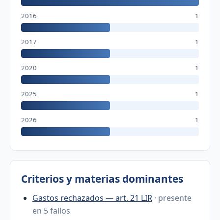
2016
1
2017
1
2020
1
2025
1
2026
1
Criterios y materias dominantes
Gastos rechazados — art. 21 LIR
· presente
en 5 fallos