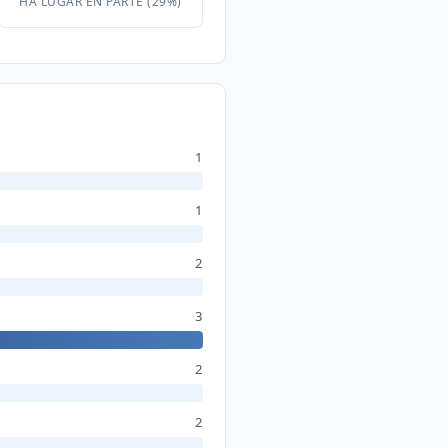
HA LUGAR EN PARTE (29%)
1
1
2
3
2
2