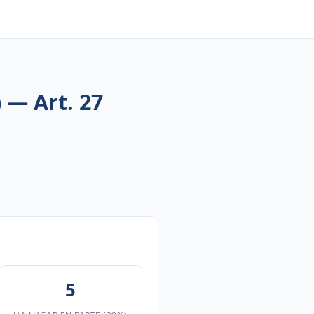
 — Art. 27
5