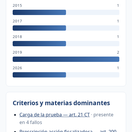
2015
1
2017
1
2018
1
2019
2
2026
1
Criterios y materias dominantes
Carga de la prueba — art. 21 CT
· presente
en 4 fallos
Prescripción acción fiscalizadora — art. 200