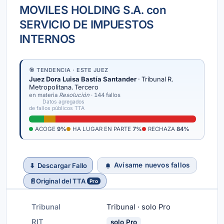
MOVILES HOLDING S.A. con
SERVICIO DE IMPUESTOS
INTERNOS
🎯 TENDENCIA · ESTE JUEZ
Juez Dora Luisa Bastía Santander
· Tribunal R.
Metropolitana. Tercero
en materia
Resolución
· 144 fallos
Datos agregados
de fallos públicos TTA
ACOGE
9%
HA LUGAR EN PARTE
7%
RECHAZA
84%
Avísame nuevos fallos
⬇
Descargar Fallo
📄
Original del TTA
Pro
Tribunal
Tribunal · solo Pro
RIT
solo Pro