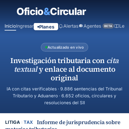
contenido
principal
Inicio
Ingresar
Alertas
Agentes
Ley
Planes
BETA
Actualizado en vivo
Investigación tributaria con
cita
textual
y enlace al documento
original
IA con citas verificables · 9.886 sentencias del Tribunal
Tributario y Aduanero · 6.652 oficios, circulares y
resoluciones del SII
Informe de jurisprudencia sobre
LITIGA
TAX