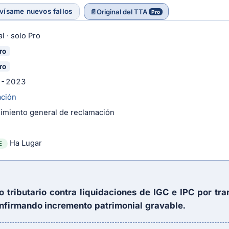
vísame nuevos fallos
📄
Original del TTA
Pro
l · solo Pro
ro
ro
5-2023
ación
imiento general de reclamación
Ha Lugar
E
 tributario contra liquidaciones de IGC e IPC por tr
firmando incremento patrimonial gravable.