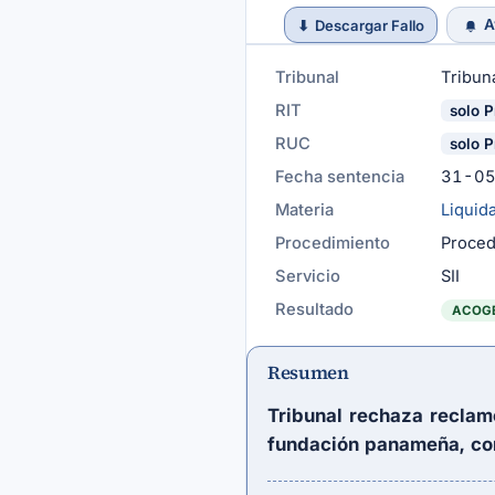
A
⬇
Descargar Fallo
Tribunal
Tribuna
RIT
solo P
RUC
solo P
Fecha sentencia
31-0
Materia
Liquid
Procedimiento
Proced
Servicio
SII
Resultado
ACOG
Resumen
Tribunal rechaza reclamo
fundación panameña, con