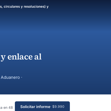
s, circulares y resoluciones) y
y enlace al
y Aduanero ·
Solicitar informe
· $9.990
ga en 48