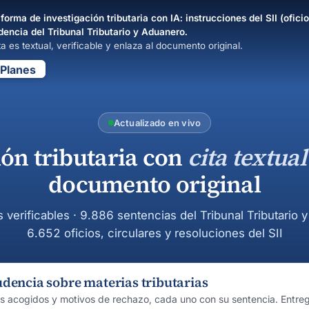
forma de investigación tributaria con IA: instrucciones del SII (oficio
dencia del Tribunal Tributario y Aduanero.
a es textual, verificable y enlaza al documento original.
Planes
Actualizado en vivo
ión tributaria con
cita textual
documento original
s verificables · 9.886 sentencias del Tribunal Tributario 
6.652 oficios, circulares y resoluciones del SII
udencia sobre materias tributarias
os acogidos y motivos de rechazo, cada uno con su sentencia. Entre