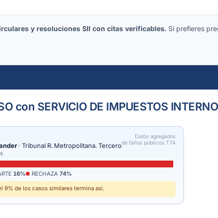
culares y resoluciones SII con citas verificables.
Si prefieres pre
O con SERVICIO DE IMPUESTOS INTERN
Datos agregados
de fallos públicos TTA
tander
· Tribunal R. Metropolitana. Tercero
os
ARTE
16%
RECHAZA
74%
l 9% de los casos similares termina así.