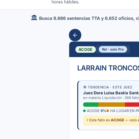
horas hábiles.
Busca 9.886 sentencias TTA y 6.652 oficios, cir
ACOGE
Rol · solo Pro
LARRAIN TRONCOS
🎯 TENDENCIA · ESTE JUEZ
Juez Dora Luisa Bastía San
en materia
Liquidación
· 368 fall
ACOGE
9%
HA LUGAR EN P
⚡ Este fallo es
ACOGE
— solo e