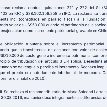
ncoso reclama contra liquidaciones 271 y 272 del SII (
.402 en IGC y $38.162.158.258 en IPC. La reclamante trans
ents Inc. (constituida en paraíso fiscal) a la Fundació
rando valor de US$50.000 cuando el patrimonio de la soci
de enajenación como incremento patrimonial gravable en Chile
iste obligación tributaria sobre el incremento patrimonia
ñalando que la transferencia de acciones con valor de ena
USD10.000 de costo genera incremento patrimonial compren
ncipio de tributación del
artículo 3 LIR
aplica. Desestima al
 cuando se devengue o perciba el incremento. Rechaza inapli
que el precio era notoriamente inferior al de mercado. Co
 primer día hábil de 2010).
II. Se rechaza el reclamo tributario de María Soledad Larraí
l 30.08.2016, manteniéndose íntegramente las diferencias d