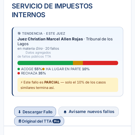
SERVICIO DE IMPUESTOS
INTERNOS
🎯 TENDENCIA · ESTE JUEZ
Juez Christian Marcel Allen Rojas
· Tribunal de los
Lagos
en materia
Giro
· 20 fallos
Datos agregados
de fallos públicos TTA
ACOGE
55%
HA LUGAR EN PARTE
10%
RECHAZA
35%
⚡ Este fallo es
PARCIAL
— solo el 10% de los casos
similares termina así.
Avísame nuevos fallos
⬇
Descargar Fallo
📄
Original del TTA
Pro