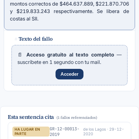
montos correctos de $464.637.889, $221.870.706
y $219.833.243 respectivamente. Se libera de
costas al SII.
Texto del fallo
#
📄
Acceso gratuito al texto completo
—
suscríbete en 1 segundo con tu mail.
Acceder
Esta sentencia cita
(1 fallos referenciados)
GR-12-00013-
de los Lagos · 29-12-
HA LUGAR EN
PARTE
2019
2020