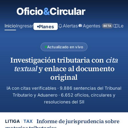
contenido
principal
Inicio
Ingresar
Alertas
Agentes
Ley
Planes
BETA
Actualizado en vivo
Investigación tributaria con
cita
textual
y enlace al documento
original
IA con citas verificables · 9.886 sentencias del Tribunal
Tributario y Aduanero · 6.652 oficios, circulares y
resoluciones del SII
Informe de jurisprudencia sobre
LITIGA
TAX