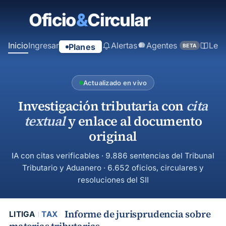
contenido
principal
Inicio
Ingresar
Alertas
Agentes
Ley
Planes
BETA
Actualizado en vivo
Investigación tributaria con
cita
textual
y enlace al documento
original
IA con citas verificables · 9.886 sentencias del Tribunal
Tributario y Aduanero · 6.652 oficios, circulares y
resoluciones del SII
Informe de jurisprudencia sobre
LITIGA
TAX