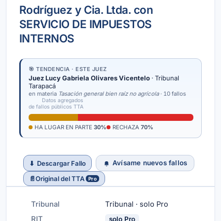
Rodríguez y Cia. Ltda. con
SERVICIO DE IMPUESTOS
INTERNOS
🎯 TENDENCIA · ESTE JUEZ
Juez Lucy Gabriela Olivares Vicentelo
· Tribunal
Tarapacá
en materia
Tasación general bien raíz no agrícola
· 10 fallos
Datos agregados
de fallos públicos TTA
HA LUGAR EN PARTE
30%
RECHAZA
70%
Avísame nuevos fallos
⬇
Descargar Fallo
📄
Original del TTA
Pro
Tribunal
Tribunal · solo Pro
RIT
solo Pro