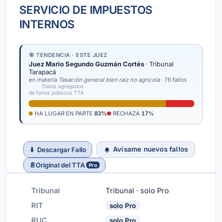
SERVICIO DE IMPUESTOS
INTERNOS
🎯 TENDENCIA · ESTE JUEZ
Juez Mario Segundo Guzmán Cortés
· Tribunal
Tarapacá
en materia
Tasación general bien raíz no agrícola
· 76 fallos
Datos agregados
de fallos públicos TTA
HA LUGAR EN PARTE
83%
RECHAZA
17%
Avísame nuevos fallos
⬇
Descargar Fallo
📄
Original del TTA
Pro
Tribunal
Tribunal · solo Pro
RIT
solo Pro
RUC
solo Pro