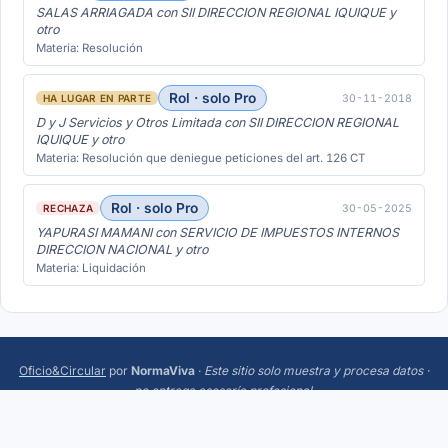
SALAS ARRIAGADA con SII DIRECCION REGIONAL IQUIQUE y
otro
Materia: Resolución
Rol · solo Pro
30-11-2018
HA LUGAR EN PARTE
D y J Servicios y Otros Limitada con SII DIRECCION REGIONAL
IQUIQUE y otro
Materia: Resolución que deniegue peticiones del art. 126 CT
Rol · solo Pro
30-05-2025
RECHAZA
YAPURASI MAMANI con SERVICIO DE IMPUESTOS INTERNOS
DIRECCION NACIONAL y otro
Materia: Liquidación
Oficio&Circular
por
NormaViva
·
Este sitio solo muestra y procesa datos ·
no entrega asesoría profesional
.
Más:
Trending
·
Acerca
·
Privacidad
·
Términos
·
¿Sugerencias o errores? Escríbeme a
hola@normaviva.cl
.