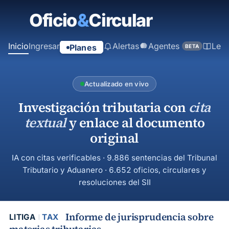
contenido
principal
Inicio
Ingresar
Alertas
Agentes
Ley
Planes
BETA
Actualizado en vivo
Investigación tributaria con
cita
textual
y enlace al documento
original
IA con citas verificables · 9.886 sentencias del Tribunal
Tributario y Aduanero · 6.652 oficios, circulares y
resoluciones del SII
Informe de jurisprudencia sobre
LITIGA
TAX