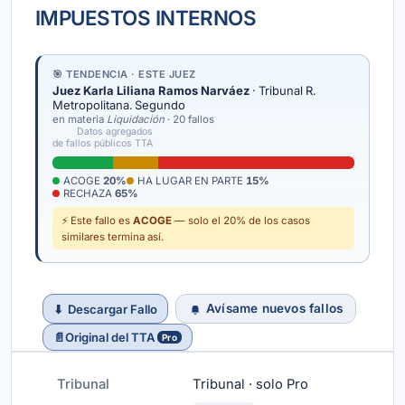
IMPUESTOS INTERNOS
🎯 TENDENCIA · ESTE JUEZ
Juez Karla Liliana Ramos Narváez
· Tribunal R.
Metropolitana. Segundo
en materia
Liquidación
· 20 fallos
Datos agregados
de fallos públicos TTA
ACOGE
20%
HA LUGAR EN PARTE
15%
RECHAZA
65%
⚡ Este fallo es
ACOGE
— solo el 20% de los casos
similares termina así.
Avísame nuevos fallos
⬇
Descargar Fallo
📄
Original del TTA
Pro
Tribunal
Tribunal · solo Pro