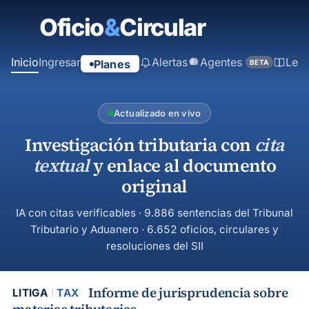
contenido
principal
Inicio
Ingresar
Alertas
Agentes
Ley
Planes
BETA
Actualizado en vivo
Investigación tributaria con
cita
textual
y enlace al documento
original
IA con citas verificables · 9.886 sentencias del Tribunal
Tributario y Aduanero · 6.652 oficios, circulares y
resoluciones del SII
Informe de jurisprudencia sobre
LITIGA
TAX