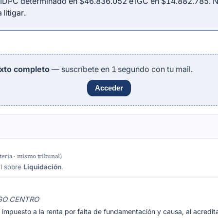
 IDPC determinado en $46.836.052 e IGC en $14.882.785. N
litigar.
exto completo
— suscríbete en 1 segundo con tu mail.
Acceder
eria · mismo tribunal)
al sobre
Liquidación
.
TGO CENTRO
e impuesto a la renta por falta de fundamentación y causa, al acred