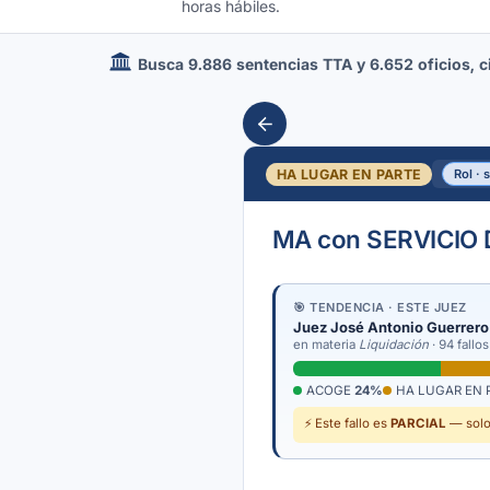
horas hábiles.
Busca 9.886 sentencias TTA y 6.652 oficios, cir
HA LUGAR EN PARTE
Rol · 
MA con SERVICIO
🎯 TENDENCIA · ESTE JUEZ
Juez José Antonio Guerrero
en materia
Liquidación
· 94 fallos
ACOGE
24%
HA LUGAR EN 
⚡ Este fallo es
PARCIAL
— solo 