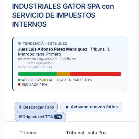
INDUSTRIALES GATOR SPA con
SERVICIO DE IMPUESTOS
INTERNOS
🎯 TENDENCIA · ESTE JUEZ
Juez Luis Alfonso Pérez Manríquez
· Tribunal R.
Metropolitana. Primero
en materia
Liquidación
· 368 fallos
Datos agregados
de fallos públicos TTA
ACOGE
37%
HA LUGAR EN PARTE
13%
RECHAZA
49%
Avísame nuevos fallos
⬇
Descargar Fallo
📄
Original del TTA
Pro
Tribunal
Tribunal · solo Pro