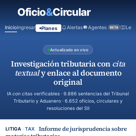
contenido
principal
Inicio
Ingresar
Alertas
Agentes
Ley
Planes
BETA
Actualizado en vivo
Investigación tributaria con
cita
textual
y enlace al documento
original
IA con citas verificables · 9.886 sentencias del Tribunal
Tributario y Aduanero · 6.652 oficios, circulares y
resoluciones del SII
Informe de jurisprudencia sobre
LITIGA
TAX