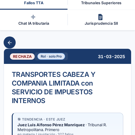
Fallos TTA
Tribunales Superiores
Chat IA tributaria
Jurisprudencia SII
31-03-2025
RECHAZA
Rol · solo Pro
TRANSPORTES CABEZA Y
COMPANIA LIMITADA con
SERVICIO DE IMPUESTOS
INTERNOS
🎯 TENDENCIA · ESTE JUEZ
Juez Luis Alfonso Pérez Manríquez
· Tribunal R.
Metropolitana. Primero
en materia
Liquidación
· 327 fallos