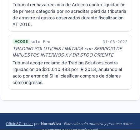
Tribunal rechaza reclamo de Adecco contra liquidación
de primera categoría por no acreditar pérdida tributaria
de arrastre ni gastos observados durante fiscalización
AT 2016.
solo Pro
31-08-2022
ACOGE
TRADING SOLUTIONS LIMITADA con SERVICIO DE
IMPUESTOS INTERNOS XV DR STGO ORIENTE
Tribunal acoge reclamo de Trading Solutions contra
liquidación de $20.010.483 por IR 2013, anulando el
acto por error del SII al clasificar compras de dólares
como ingresos.
Oficio&Circular
por
NormaViva
·
Este sitio solo muestra y procesa datos ·
no entrega asesoría profesional
.
Más:
Trending
·
Acerca
·
Privacidad
·
Términos
·