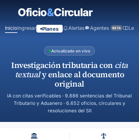
contenido
principal
Inicio
Ingresar
Alertas
Agentes
Ley
Planes
BETA
Actualizado en vivo
Investigación tributaria con
cita
textual
y enlace al documento
original
IA con citas verificables · 9.886 sentencias del Tribunal
Tributario y Aduanero · 6.652 oficios, circulares y
resoluciones del SII