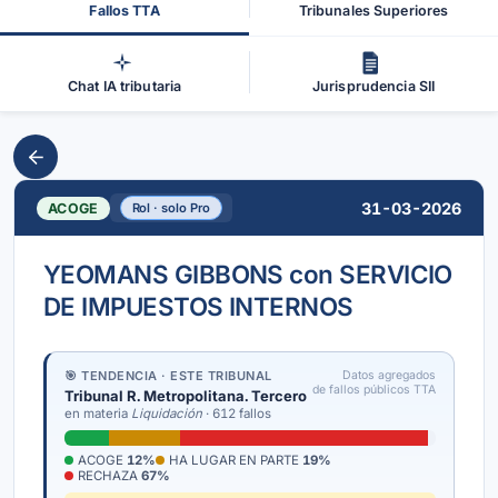
Fallos TTA
Tribunales Superiores
Chat IA tributaria
Jurisprudencia SII
31-03-2026
ACOGE
Rol · solo Pro
YEOMANS GIBBONS con SERVICIO
DE IMPUESTOS INTERNOS
🎯 TENDENCIA · ESTE TRIBUNAL
Datos agregados
de fallos públicos TTA
Tribunal R. Metropolitana. Tercero
en materia
Liquidación
· 612 fallos
ACOGE
12%
HA LUGAR EN PARTE
19%
RECHAZA
67%