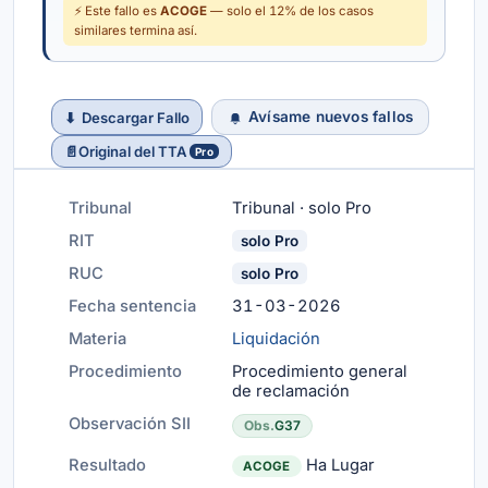
⚡ Este fallo es
ACOGE
— solo el 12% de los casos
similares termina así.
Avísame nuevos fallos
⬇
Descargar Fallo
📄
Original del TTA
Pro
Tribunal
Tribunal · solo Pro
RIT
solo Pro
RUC
solo Pro
Fecha sentencia
31-03-2026
Materia
Liquidación
Procedimiento
Procedimiento general
de reclamación
Observación SII
Obs.
G37
Resultado
Ha Lugar
ACOGE