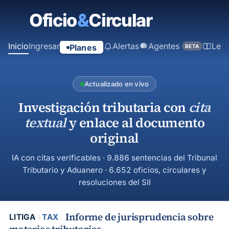
contenido
principal
Inicio
Ingresar
Alertas
Agentes
Ley
Planes
BETA
Actualizado en vivo
Investigación tributaria con
cita
textual
y enlace al documento
original
IA con citas verificables · 9.886 sentencias del Tribunal
Tributario y Aduanero · 6.652 oficios, circulares y
resoluciones del SII
Informe de jurisprudencia sobre
LITIGA
TAX