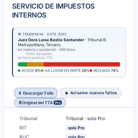
SERVICIO DE IMPUESTOS
INTERNOS
🎯 TENDENCIA · ESTE JUEZ
Juez Dora Luisa Bastía Santander
· Tribunal R.
Metropolitana. Tercero
en materia
Liquidación
· 368 fallos
Datos agregados
de fallos públicos TTA
ACOGE
9%
HA LUGAR EN PARTE
16%
RECHAZA
74%
Avísame nuevos fallos
⬇
Descargar Fallo
📄
Original del TTA
Pro
Tribunal
Tribunal · solo Pro
RIT
solo Pro
RUC
solo Pro