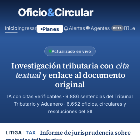
contenido
principal
Inicio
Ingresar
Alertas
Agentes
Ley
Planes
BETA
Actualizado en vivo
Investigación tributaria con
cita
textual
y enlace al documento
original
IA con citas verificables · 9.886 sentencias del Tribunal
Tributario y Aduanero · 6.652 oficios, circulares y
resoluciones del SII
Informe de jurisprudencia sobre
LITIGA
TAX