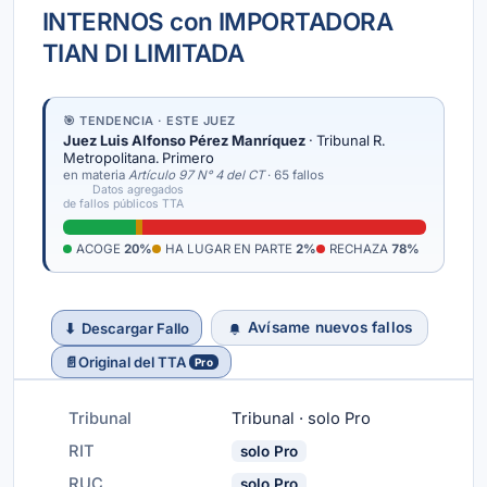
INTERNOS con IMPORTADORA
TIAN DI LIMITADA
🎯 TENDENCIA · ESTE JUEZ
Juez Luis Alfonso Pérez Manríquez
· Tribunal R.
Metropolitana. Primero
en materia
Artículo 97 N° 4 del CT
· 65 fallos
Datos agregados
de fallos públicos TTA
ACOGE
20%
HA LUGAR EN PARTE
2%
RECHAZA
78%
Avísame nuevos fallos
⬇
Descargar Fallo
📄
Original del TTA
Pro
Tribunal
Tribunal · solo Pro
RIT
solo Pro
RUC
solo Pro