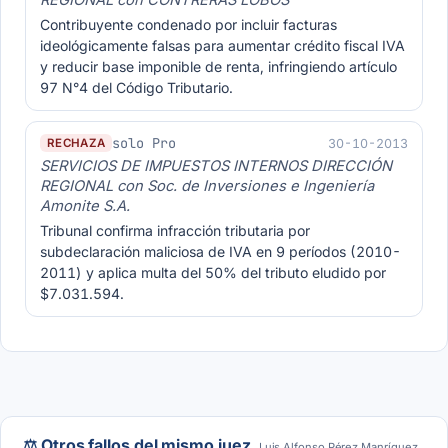
REGIONAL con CONTRERAS LOBOS
Contribuyente condenado por incluir facturas
ideológicamente falsas para aumentar crédito fiscal IVA
y reducir base imponible de renta, infringiendo artículo
97 N°4 del Código Tributario.
solo Pro
30-10-2013
RECHAZA
SERVICIOS DE IMPUESTOS INTERNOS DIRECCIÓN
REGIONAL con Soc. de Inversiones e Ingeniería
Amonite S.A.
Tribunal confirma infracción tributaria por
subdeclaración maliciosa de IVA en 9 períodos (2010-
2011) y aplica multa del 50% del tributo eludido por
$7.031.594.
⚖️ Otros fallos del mismo juez
Luis Alfonso Pérez Manríquez