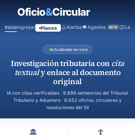
contenido
principal
Inicio
Ingresar
Alertas
Agentes
Ley
Planes
BETA
Actualizado en vivo
Investigación tributaria con
cita
textual
y enlace al documento
original
IA con citas verificables · 9.886 sentencias del Tribunal
Tributario y Aduanero · 6.652 oficios, circulares y
resoluciones del SII