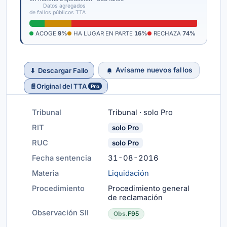
Datos agregados
de fallos públicos TTA
ACOGE
9%
HA LUGAR EN PARTE
16%
RECHAZA
74%
Avísame nuevos fallos
⬇
Descargar Fallo
📄
Original del TTA
Pro
Tribunal
Tribunal · solo Pro
RIT
solo Pro
RUC
solo Pro
Fecha sentencia
31-08-2016
Materia
Liquidación
Procedimiento
Procedimiento general
de reclamación
Observación SII
Obs.
F95