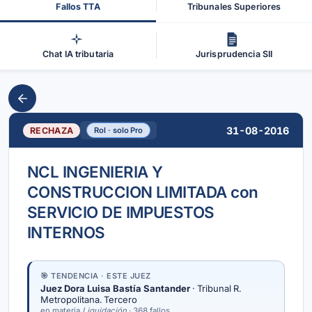
Fallos TTA
Tribunales Superiores
Chat IA tributaria
Jurisprudencia SII
31-08-2016
RECHAZA
Rol · solo Pro
NCL INGENIERIA Y
CONSTRUCCION LIMITADA con
SERVICIO DE IMPUESTOS
INTERNOS
🎯 TENDENCIA · ESTE JUEZ
Juez Dora Luisa Bastía Santander
· Tribunal R.
Metropolitana. Tercero
en materia
Liquidación
· 368 fallos