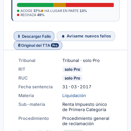
ACOGE
37%
HA LUGAR EN PARTE
13%
RECHAZA
49%
Avísame nuevos fallos
⬇
Descargar Fallo
📄
Original del TTA
Pro
Tribunal
Tribunal · solo Pro
RIT
solo Pro
RUC
solo Pro
Fecha sentencia
31-03-2017
Materia
Liquidación
Sub-materia
Renta Impuesto único
de Primera Categoría
Procedimiento
Procedimiento general
de reclamación