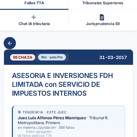
Fallos TTA
Tribunales Superiores
Chat IA tributaria
Jurisprudencia SII
31-03-2017
RECHAZA
Rol · solo Pro
ASESORIA E INVERSIONES FDH
LIMITADA con SERVICIO DE
IMPUESTOS INTERNOS
🎯 TENDENCIA · ESTE JUEZ
Juez Luis Alfonso Pérez Manríquez
· Tribunal R.
Metropolitana. Primero
en materia
Liquidación
· 368 fallos
Datos agregados
de fallos públicos TTA