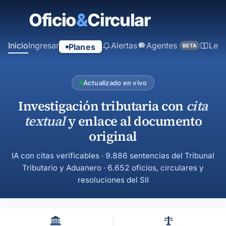
contenido
principal
Inicio
Ingresar
Alertas
Agentes
Ley
Planes
BETA
Actualizado en vivo
Investigación tributaria con
cita
textual
y enlace al documento
original
IA con citas verificables · 9.886 sentencias del Tribunal
Tributario y Aduanero · 6.652 oficios, circulares y
resoluciones del SII