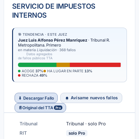
SERVICIO DE IMPUESTOS
INTERNOS
🎯 TENDENCIA · ESTE JUEZ
Juez Luis Alfonso Pérez Manríquez
· Tribunal R.
Metropolitana. Primero
en materia
Liquidación
· 368 fallos
Datos agregados
de fallos públicos TTA
ACOGE
37%
HA LUGAR EN PARTE
13%
RECHAZA
49%
Avísame nuevos fallos
⬇
Descargar Fallo
📄
Original del TTA
Pro
Tribunal
Tribunal · solo Pro
RIT
solo Pro