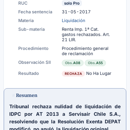
RUC
solo Pro
Fecha sentencia
31-05-2017
Materia
Liquidación
Sub-materia
Renta Imp. 1ª Cat.
gastos rechazados.
Art.
21 LIR
.
Procedimiento
Procedimiento general
de reclamación
Observación SII
Obs.
A08
Obs.
A55
Resultado
No Ha Lugar
RECHAZA
Resumen
#
Tribunal rechaza nulidad de liquidación de
IDPC por AT 2013 a Servisair Chile S.A.,
resolviendo que la Resolución Exenta DEPAT
modificó, no anuló, la liquidación original.