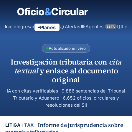
contenido
principal
Inicio
Ingresar
Alertas
Agentes
Ley
Planes
BETA
Actualizado en vivo
Investigación tributaria con
cita
textual
y enlace al documento
original
IA con citas verificables · 9.886 sentencias del Tribunal
Tributario y Aduanero · 6.652 oficios, circulares y
resoluciones del SII
Informe de jurisprudencia sobre
LITIGA
TAX