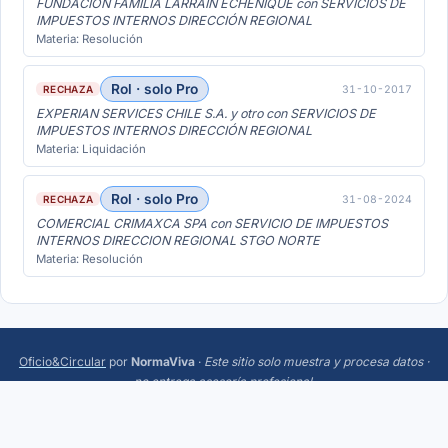
FUNDACION FAMILIA LARRAIN ECHENIQUE con SERVICIOS DE
IMPUESTOS INTERNOS DIRECCIÓN REGIONAL
Materia: Resolución
Rol · solo Pro
31-10-2017
RECHAZA
EXPERIAN SERVICES CHILE S.A. y otro con SERVICIOS DE
IMPUESTOS INTERNOS DIRECCIÓN REGIONAL
Materia: Liquidación
Rol · solo Pro
31-08-2024
RECHAZA
COMERCIAL CRIMAXCA SPA con SERVICIO DE IMPUESTOS
INTERNOS DIRECCION REGIONAL STGO NORTE
Materia: Resolución
Oficio&Circular
por
NormaViva
·
Este sitio solo muestra y procesa datos ·
no entrega asesoría profesional
.
Más:
Trending
·
Acerca
·
Privacidad
·
Términos
·
¿Sugerencias o errores? Escríbeme a
hola@normaviva.cl
.