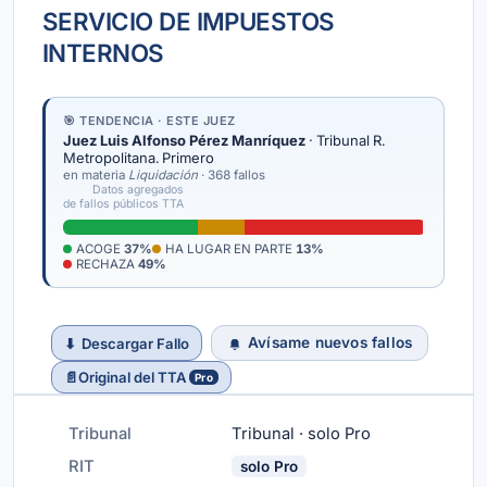
SERVICIO DE IMPUESTOS
INTERNOS
🎯 TENDENCIA · ESTE JUEZ
Juez Luis Alfonso Pérez Manríquez
· Tribunal R.
Metropolitana. Primero
en materia
Liquidación
· 368 fallos
Datos agregados
de fallos públicos TTA
ACOGE
37%
HA LUGAR EN PARTE
13%
RECHAZA
49%
Avísame nuevos fallos
⬇
Descargar Fallo
📄
Original del TTA
Pro
Tribunal
Tribunal · solo Pro
RIT
solo Pro