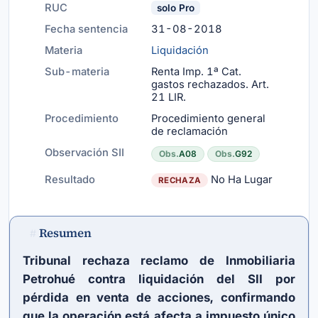
RUC
solo Pro
Fecha sentencia
31-08-2018
Materia
Liquidación
Sub-materia
Renta Imp. 1ª Cat.
gastos rechazados.
Art.
21 LIR
.
Procedimiento
Procedimiento general
de reclamación
Observación SII
Obs.
A08
Obs.
G92
Resultado
No Ha Lugar
RECHAZA
Resumen
#
Tribunal rechaza reclamo de Inmobiliaria
Petrohué contra liquidación del SII por
pérdida en venta de acciones, confirmando
que la operación está afecta a impuesto único