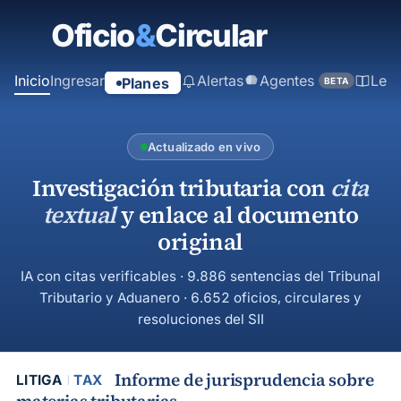
contenido
principal
Inicio
Ingresar
Alertas
Agentes
Ley
Planes
BETA
Actualizado en vivo
Investigación tributaria con
cita
textual
y enlace al documento
original
IA con citas verificables · 9.886 sentencias del Tribunal
Tributario y Aduanero · 6.652 oficios, circulares y
resoluciones del SII
Informe de jurisprudencia sobre
LITIGA
TAX