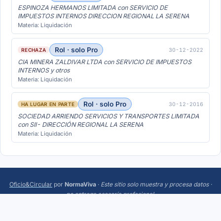
ESPINOZA HERMANOS LIMITADA con SERVICIO DE
IMPUESTOS INTERNOS DIRECCION REGIONAL LA SERENA
Materia: Liquidación
Rol · solo Pro
30-12-2022
RECHAZA
CIA MINERA ZALDIVAR LTDA con SERVICIO DE IMPUESTOS
INTERNOS y otros
Materia: Liquidación
Rol · solo Pro
30-12-2016
HA LUGAR EN PARTE
SOCIEDAD ARRIENDO SERVICIOS Y TRANSPORTES LIMITADA
con SII- DIRECCIÓN REGIONAL LA SERENA
Materia: Liquidación
Oficio&Circular
por
NormaViva
·
Este sitio solo muestra y procesa datos ·
no entrega asesoría profesional
.
Más:
Trending
·
Acerca
·
Privacidad
·
Términos
·
¿Sugerencias o errores? Escríbeme a
hola@normaviva.cl
.