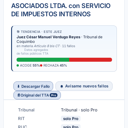
ASOCIADOS LTDA. con SERVICIO
DE IMPUESTOS INTERNOS
🎯 TENDENCIA · ESTE JUEZ
Juez César Manuel Verdugo Reyes
· Tribunal de
Coquimbo
en materia
Artículo 8 bis CT
· 11 fallos
Datos agregados
de fallos públicos TTA
ACOGE
55%
RECHAZA
45%
Avísame nuevos fallos
⬇
Descargar Fallo
📄
Original del TTA
Pro
Tribunal
Tribunal · solo Pro
RIT
solo Pro
RUC
solo Pro