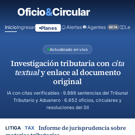
contenido
principal
Inicio
Ingresar
Alertas
Agentes
Ley
Planes
BETA
Actualizado en vivo
Investigación tributaria con
cita
textual
y enlace al documento
original
IA con citas verificables · 9.886 sentencias del Tribunal
Tributario y Aduanero · 6.652 oficios, circulares y
resoluciones del SII
Informe de jurisprudencia sobre
LITIGA
TAX