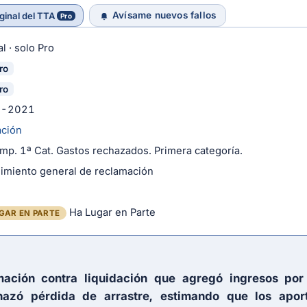
Avísame nuevos fallos
ginal del TTA
Pro
l · solo Pro
ro
ro
5-2021
ación
Imp. 1ª Cat. Gastos rechazados. Primera categoría.
imiento general de reclamación
Ha Lugar en Parte
GAR EN PARTE
mación contra liquidación que agregó ingresos por 
hazó pérdida de arrastre, estimando que los apor