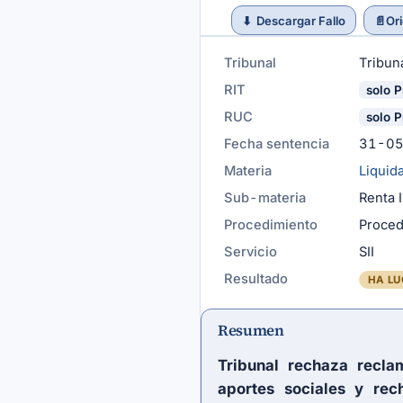
⬇
Descargar Fallo
📄
Ori
Tribunal
Tribuna
RIT
solo P
RUC
solo P
Fecha sentencia
31-0
Materia
Liquid
Sub-materia
Renta 
Procedimiento
Proced
Servicio
SII
Resultado
HA LU
Resumen
Tribunal rechaza recla
aportes sociales y rec