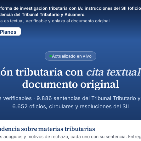
forma de investigación tributaria con IA: instrucciones del SII (oficio
dencia del Tribunal Tributario y Aduanero.
a es textual, verificable y enlaza al documento original.
Planes
Actualizado en vivo
ión tributaria con
cita textual
documento original
s verificables · 9.886 sentencias del Tribunal Tributario 
6.652 oficios, circulares y resoluciones del SII
udencia sobre materias tributarias
os acogidos y motivos de rechazo, cada uno con su sentencia. Entre