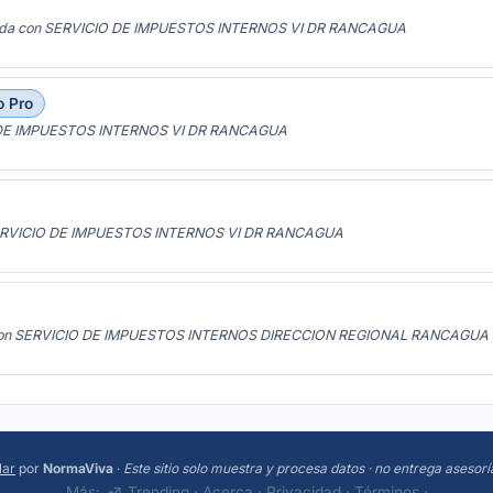
itada con SERVICIO DE IMPUESTOS INTERNOS VI DR RANCAGUA
o Pro
O DE IMPUESTOS INTERNOS VI DR RANCAGUA
 SERVICIO DE IMPUESTOS INTERNOS VI DR RANCAGUA
da con SERVICIO DE IMPUESTOS INTERNOS DIRECCION REGIONAL RANCAGUA
lar
por
NormaViva
·
Este sitio solo muestra y procesa datos · no entrega asesorí
Más:
Trending
·
Acerca
·
Privacidad
·
Términos
·