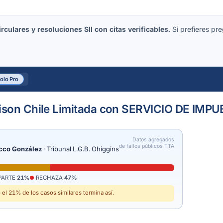
culares y resoluciones SII con citas verificables.
Si prefieres pre
solo Pro
hison Chile Limitada con SERVICIO DE IM
Datos agregados
de fallos públicos TTA
cco González
· Tribunal L.G.B. Ohiggins
PARTE
21%
RECHAZA
47%
el 21% de los casos similares termina así.