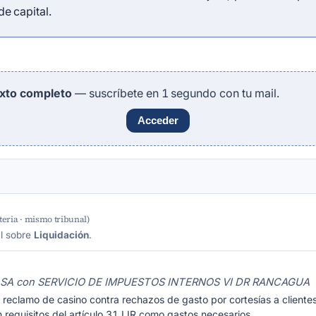
e capital.
exto completo
— suscríbete en 1 segundo con tu mail.
Acceder
eria · mismo tribunal)
al sobre
Liquidación
.
nt SA con SERVICIO DE IMPUESTOS INTERNOS VI DR RANCAGUA
 reclamo de casino contra rechazos de gasto por cortesías a client
requisitos del artículo 31 LIR como gastos necesarios…