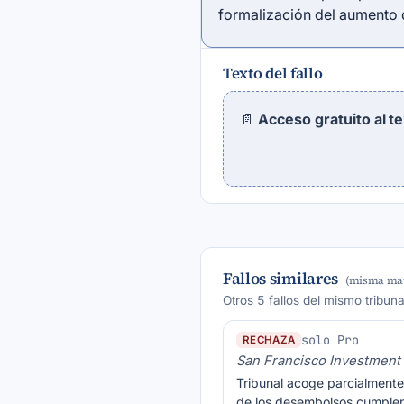
formalización del aumento d
Texto del fallo
📄
Acceso gratuito al t
Fallos similares
(misma mat
Otros 5 fallos del mismo tribun
solo Pro
RECHAZA
San Francisco Investme
Tribunal acoge parcialmente
de los desembolsos cumplen 