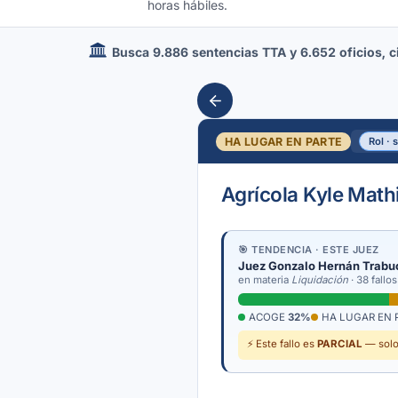
horas hábiles.
Busca 9.886 sentencias TTA y 6.652 oficios, cir
HA LUGAR EN PARTE
Rol · 
Agrícola Kyle Mat
🎯 TENDENCIA · ESTE JUEZ
Juez Gonzalo Hernán Trabu
en materia
Liquidación
· 38 fallos
ACOGE
32%
HA LUGAR EN 
⚡ Este fallo es
PARCIAL
— solo 