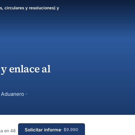
s, circulares y resoluciones) y
y enlace al
y Aduanero ·
Solicitar informe
· $9.990
ga en 48