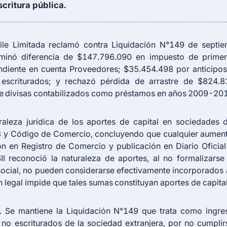
critura pública.
ile Limitada reclamó contra Liquidación N°149 de septi
rminó diferencia de $147.796.090 en impuesto de primera
diente en cuenta Proveedores; $35.454.498 por anticipos
 escriturados; y rechazó pérdida de arrastre de $824.
de divisas contabilizados como préstamos en años 2009-20
uraleza jurídica de los aportes de capital en sociedades 
 y Código de Comercio, concluyendo que cualquier aumento
ión en Registro de Comercio y publicación en Diario Oficia
II reconoció la naturaleza de aportes, al no formalizarse
social, no pueden considerarse efectivamente incorporados al
n legal impide que tales sumas constituyan aportes de capital
. Se mantiene la Liquidación N°149 que trata como ingre
o escriturados de la sociedad extranjera, por no cumplirs