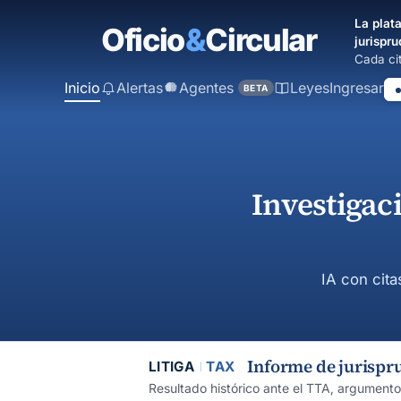
contenido
La plata
principal
jurispru
Cada cit
Inicio
Alertas
Agentes
Leyes
Ingresar
BETA
Investigac
IA con cita
Informe de jurispr
LITIGA
TAX
Resultado histórico ante el TTA, argument