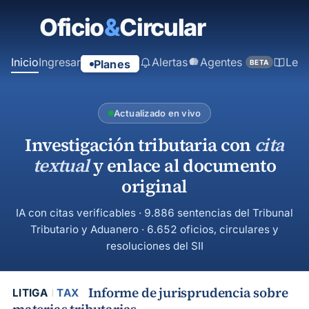
contenido
principal
Inicio
Ingresar
Alertas
Agentes
Ley
Planes
BETA
Actualizado en vivo
Investigación tributaria con
cita
textual
y enlace al documento
original
IA con citas verificables · 9.886 sentencias del Tribunal
Tributario y Aduanero · 6.652 oficios, circulares y
resoluciones del SII
Informe de jurisprudencia sobre
LITIGA
TAX