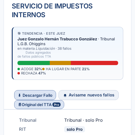
SERVICIO DE IMPUESTOS
INTERNOS
🎯 TENDENCIA · ESTE JUEZ
Juez Gonzalo Hernán Trabucco González
· Tribunal
L.G.B. Ohiggins
en materia
Liquidación
· 38 fallos
Datos agregados
de fallos públicos TTA
ACOGE
32%
HA LUGAR EN PARTE
21%
RECHAZA
47%
Avísame nuevos fallos
⬇
Descargar Fallo
📄
Original del TTA
Pro
Tribunal
Tribunal · solo Pro
RIT
solo Pro