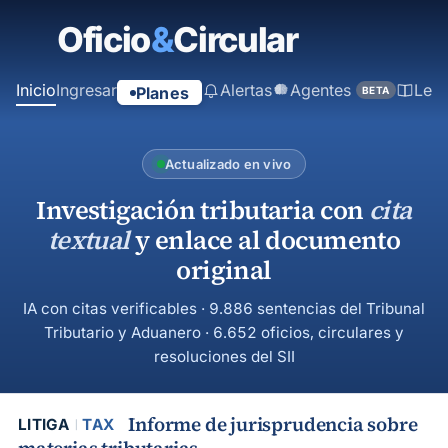
contenido
principal
Inicio
Ingresar
Alertas
Agentes
Ley
Planes
BETA
Actualizado en vivo
Investigación tributaria con
cita
textual
y enlace al documento
original
IA con citas verificables · 9.886 sentencias del Tribunal
Tributario y Aduanero · 6.652 oficios, circulares y
resoluciones del SII
Informe de jurisprudencia sobre
LITIGA
TAX