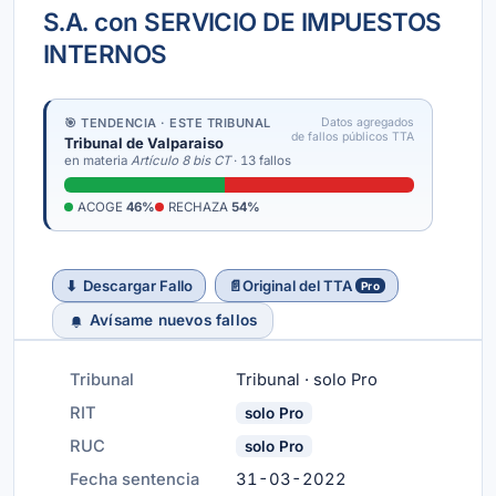
S.A. con SERVICIO DE IMPUESTOS
INTERNOS
🎯 TENDENCIA · ESTE TRIBUNAL
Datos agregados
de fallos públicos TTA
Tribunal de Valparaiso
en materia
Artículo 8 bis CT
· 13 fallos
ACOGE
46%
RECHAZA
54%
⬇
Descargar Fallo
📄
Original del TTA
Pro
Avísame nuevos fallos
Tribunal
Tribunal · solo Pro
RIT
solo Pro
RUC
solo Pro
Fecha sentencia
31-03-2022