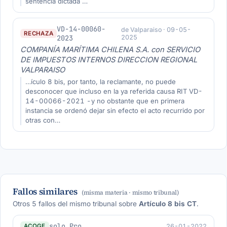
sentencia dictada …
VD-14-00060-
de Valparaiso · 09-05-
RECHAZA
2023
2025
COMPANÍA MARÍTIMA CHILENA S.A. con SERVICIO
DE IMPUESTOS INTERNOS DIRECCION REGIONAL
VALPARAISO
…ículo 8 bis, por tanto, la reclamante, no puede
desconocer que incluso en la ya referida causa RIT VD-
14-00066-2021 -y no obstante que en primera
instancia se ordenó dejar sin efecto el acto recurrido por
otras con…
Fallos similares
(misma materia · mismo tribunal)
Otros 5 fallos del mismo tribunal sobre
Artículo 8 bis CT
.
solo Pro
26-01-2022
ACOGE