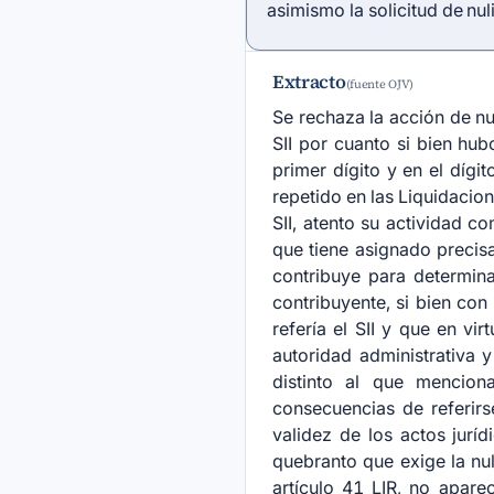
asimismo la solicitud de nul
Extracto
(fuente OJV)
Se rechaza la acción de n
SII por cuanto si bien 
primer dígito y en el dígi
repetido en las Liquidacion
SII, atento su actividad 
que tiene asignado precis
contribuye para determina
contribuyente, si bien con
refería el SII y que en vi
autoridad administrativa 
distinto al que mencio
consecuencias de referir
validez de los actos juríd
quebranto que exige la nul
artículo 41 LIR
, no aparec