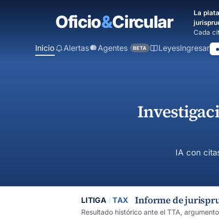
contenido
La plata
principal
jurispru
Cada cit
Inicio
Alertas
Agentes
Leyes
Ingresar
BETA
Investigac
IA con cita
Informe de jurispr
LITIGA
TAX
Resultado histórico ante el TTA, argument