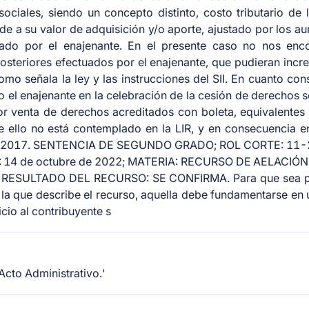
ociales, siendo un concepto distinto, costo tributario de 
e a su valor de adquisición y/o aporte, ajustado por los 
tuado por el enajenante. En el presente caso no nos e
osteriores efectuados por el enajenante, que pudieran incre
omo señala la ley y las instrucciones del SII. En cuanto con
o el enajenante en la celebración de la cesión de derechos 
r venta de derechos acreditados con boleta, equivalentes
e ello no está contemplado en la LIR, y en consecuencia en 
ño 2017. SENTENCIA DE SEGUNDO GRADO; ROL CORTE: 11-202
 14 de octubre de 2022; MATERIA: RECURSO DE AELACIÓN
; RESULTADO DEL RECURSO: SE CONFIRMA. Para que sea pos
a que describe el recurso, aquella debe fundamentarse en u
icio al contribuyente s
Acto Administrativo.'