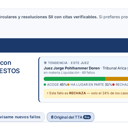
culares y resoluciones SII con citas verificables.
Si prefieres pre
con
🎯 TENDENCIA · ESTE JUEZ
Juez Jorge Pohlhammer Doren
· Tribunal Arica
UESTOS
en materia
Liquidación
· 49 fallos
ACOGE
45%
HA LUGAR EN PARTE
31%
RECHA
⚡ Este fallo es
RECHAZA
— solo el 24% de los casos
vísame nuevos fallos
📄
Original del TTA
Pro