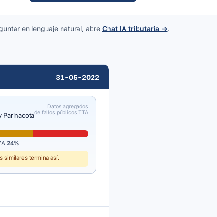
guntar en lenguaje natural, abre
Chat IA tributaria →
.
31-05-2022
Datos agregados
de fallos públicos TTA
 y Parinacota
ZA
24%
 similares termina así.