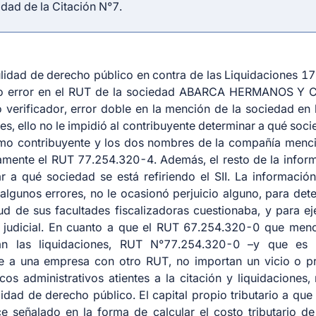
idad de la Citación N°7.
ulidad de derecho público en contra de las Liquidaciones 1
hubo error en el RUT de la sociedad ABARCA HERMANOS Y 
to verificador, error doble en la mención de la sociedad en
es, ello no le impidió al contribuyente determinar a qué soci
como contribuyente y los dos nombres de la compañía men
amente el RUT 77.254.320-4. Además, el resto de la infor
r a qué sociedad se está refiriendo el SII. La información
 algunos errores, no le ocasionó perjuicio alguno, para de
rtud de sus facultades fiscalizadoras cuestionaba, y para e
y judicial. En cuanto a que el RUT 67.254.320-0 que menc
nan las liquidaciones, RUT N°77.254.320-0 –y que es 
se a una empresa con otro RUT, no importan un vicio o p
icos administrativos atientes a la citación y liquidaciones
idad de derecho público. El capital propio tributario a que
e señalado en la forma de calcular el costo tributario d