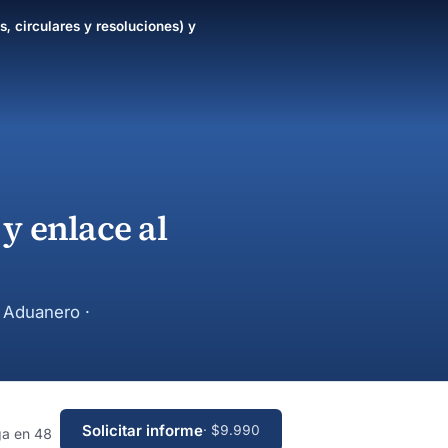
s, circulares y resoluciones) y
y enlace al
y Aduanero ·
Solicitar informe
· $9.990
ga en 48