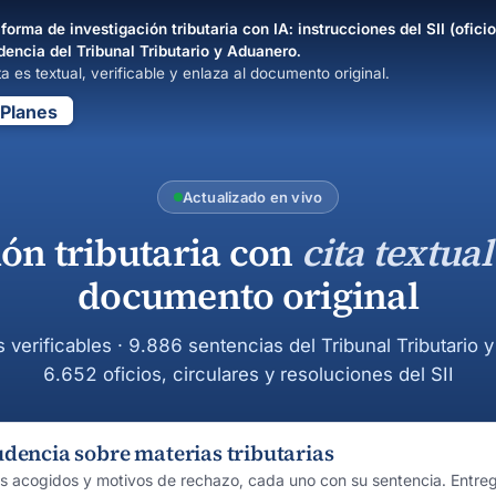
forma de investigación tributaria con IA: instrucciones del SII (oficio
dencia del Tribunal Tributario y Aduanero.
a es textual, verificable y enlaza al documento original.
Planes
Actualizado en vivo
ión tributaria con
cita textual
documento original
s verificables · 9.886 sentencias del Tribunal Tributario 
6.652 oficios, circulares y resoluciones del SII
udencia sobre materias tributarias
os acogidos y motivos de rechazo, cada uno con su sentencia. Entre