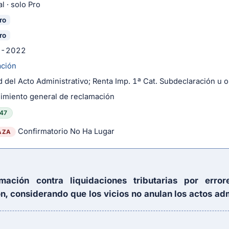
l · solo Pro
ro
ro
5-2022
ación
d del Acto Administrativo; Renta Imp. 1ª Cat. Subdeclaración u 
imiento general de reclamación
47
Confirmatorio No Ha Lugar
AZA
amación contra liquidaciones tributarias por err
n, considerando que los vicios no anulan los actos adm