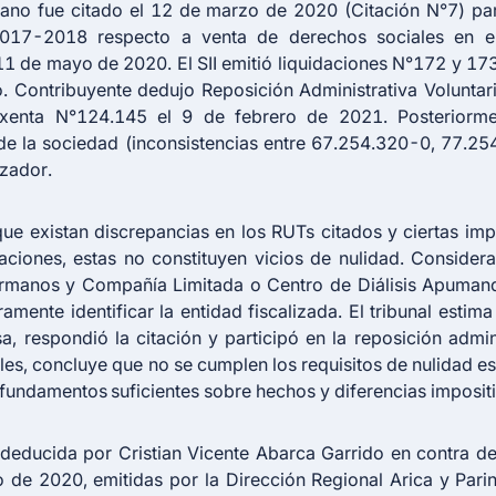
jano fue citado el 12 de marzo de 2020 (Citación N°7) par
2017-2018 respecto a venta de derechos sociales en em
 de mayo de 2020. El SII emitió liquidaciones N°172 y 17
o. Contribuyente dedujo Reposición Administrativa Voluntar
Exenta N°124.145 el 9 de febrero de 2021. Posteriorme
de la sociedad (inconsistencias entre 67.254.320-0, 77.2
izador.
nque existan discrepancias en los RUTs citados y ciertas im
aciones, estas no constituyen vicios de nulidad. Considera
manos y Compañía Limitada o Centro de Diálisis Apumanq
ramente identificar la entidad fiscalizada. El tribunal estim
, respondió la citación y participó en la reposición admi
les, concluye que no se cumplen los requisitos de nulidad e
 fundamentos suficientes sobre hechos y diferencias impositi
deducida por Cristian Vicente Abarca Garrido en contra d
de 2020, emitidas por la Dirección Regional Arica y Parin