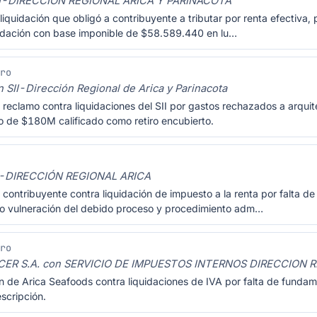
SII-DIRECCIÓN REGIONAL ARICA Y PARINACOTA
liquidación que obligó a contribuyente a tributar por renta efectiva
uidación con base imponible de $58.589.440 en lu…
Pro
 SII-Dirección Regional de Arica y Parinacota
 reclamo contra liquidaciones del SII por gastos rechazados a arqui
 de $180M calificado como retiro encubierto.
II-DIRECCIÓN REGIONAL ARICA
contribuyente contra liquidación de impuesto a la renta por falta de 
do vulneración del debido proceso y procedimiento adm…
Pro
R S.A. con SERVICIO DE IMPUESTOS INTERNOS DIRECCION 
n de Arica Seafoods contra liquidaciones de IVA por falta de fundam
escripción.