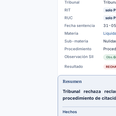
Tribunal
Tribuna
RIT
solo P
RUC
solo P
Fecha sentencia
31-0
Materia
Liquid
Sub-materia
Nulida
Procedimiento
Proced
Observación SII
Obs.
G
Resultado
RECH
Resumen
Tribunal rechaza recl
procedimiento de citació
Hechos