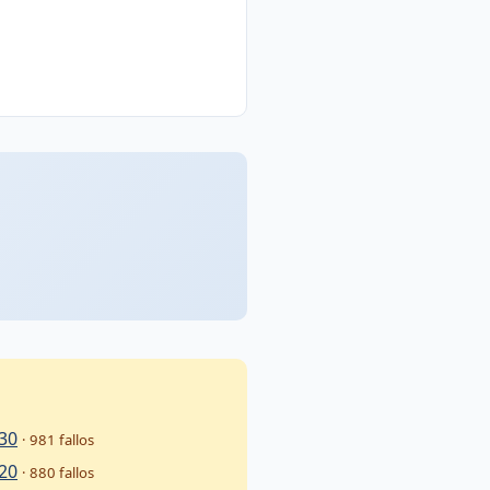
 30
· 981 fallos
 20
· 880 fallos