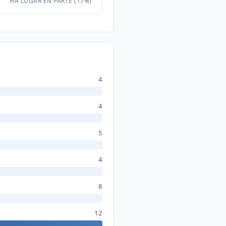
HA LUGAR EN PARTE (17%)
4
4
5
4
8
12