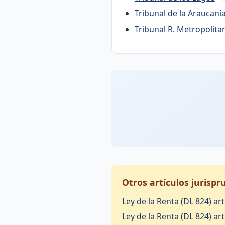
Tribunal de la Araucaní
Tribunal R. Metropolita
Otros artículos jurisp
Ley de la Renta (DL 824) art
Ley de la Renta (DL 824) art