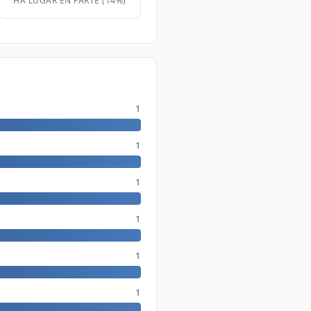
HA LUGAR EN PARTE (14%)
1
1
1
1
1
1