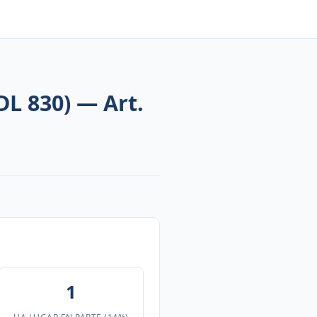
DL 830) — Art.
1