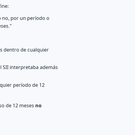
ine:
o no, por un período o
eses."
s dentro de cualquier
el SII interpretaba además
lquier período de 12
pso de 12 meses
no