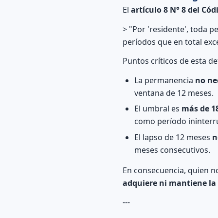
El
artículo 8 N° 8 del Cód
> "Por 'residente', toda 
períodos que en total exc
Puntos críticos de esta de
La permanencia
no ne
ventana de 12 meses.
El umbral es
más de 18
como período ininterr
El lapso de 12 meses
n
meses consecutivos.
En consecuencia, quien n
adquiere ni mantiene la
---