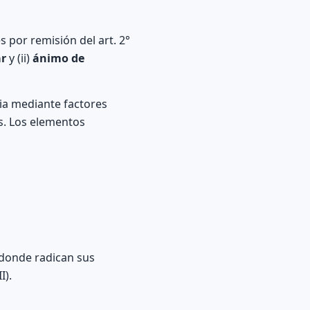
s por remisión del art. 2°
ar
y (ii)
ánimo de
ia mediante factores
es. Los elementos
donde radican sus
I).