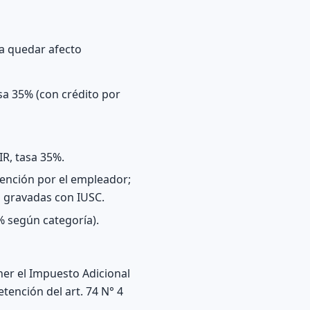
 a quedar afecto
asa 35% (con crédito por
IR, tasa 35%.
etención por el empleador;
a gravadas con IUSC.
% según categoría).
ner el Impuesto Adicional
etención del art. 74 N° 4