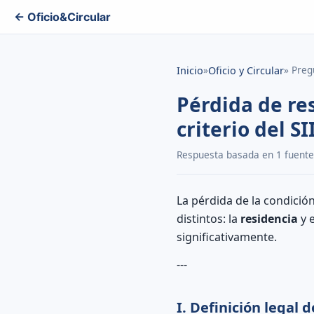
← Oficio&Circular
»
» Preg
Inicio
Oficio y Circular
Pérdida de res
criterio del SI
Respuesta basada en 1 fuentes 
La pérdida de la condición
distintos: la
residencia
y 
significativamente.
---
I. Definición legal