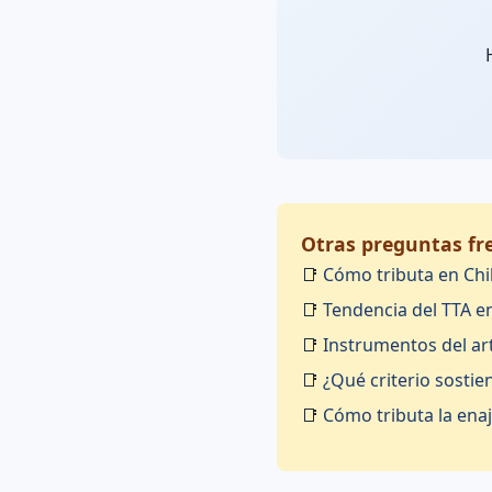
Otras preguntas fre
📑
Cómo tributa en Chil
📑
Tendencia del TTA en
📑
Instrumentos del art
📑
¿Qué criterio sostien
📑
Cómo tributa la ena