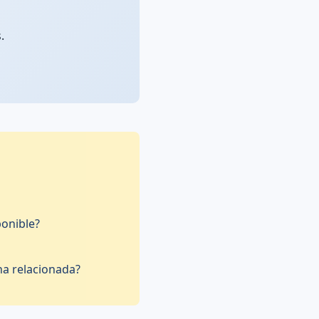
.
ponible?
na relacionada?