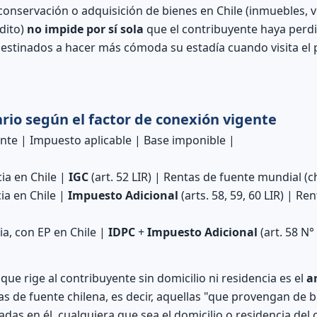
 conservación o adquisición de bienes en Chile (inmuebles, 
édito)
no impide por sí sola
que el contribuyente haya perdi
estinados a hacer más cómoda su estadía cuando visita el p
ario según el factor de conexión vigente
ente | Impuesto aplicable | Base imponible |
ia en Chile |
IGC
(art. 52 LIR) | Rentas de fuente mundial (ch
ia en Chile |
Impuesto Adicional
(arts. 58, 59, 60 LIR) | Re
cia, con EP en Chile |
IDPC
+
Impuesto Adicional
(art. 58 N° 
 que rige al contribuyente sin domicilio ni residencia es el
ar
as de fuente chilena, es decir, aquellas "que provengan de b
adas en él, cualquiera que sea el domicilio o residencia del