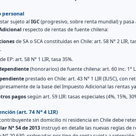
 personal
star sujeto al
IGC
(progresivo, sobre renta mundial) y pasa
Adicional
respecto de rentas de fuente chilena:
ciones
de SA o SCA constituidas en Chile: art. 58 N° 2 LIR, t
.
e EP: art. 58 N° 1 LIR, tasa 35%.
ndependiente
(honorarios) de fuente chilena: art. 60 inc. 1° L
ependiente
prestado en Chile: art. 43 N° 1 LIR (IUSC), con r
 expresamente de la base del Impuesto Adicional las rentas y
otros pagos
según art. 59 LIR: tasas especiales (4%, 15%, 30
nción (art. 74 N° 4 LIR)
ontribuyente sin domicilio ni residencia en Chile debe rete
lar N° 54 de 2013
instruyó en detalle las nuevas reglas de r
y N° 20.630, ordenadas por tipo de renta sujeta a retención.