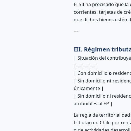
El SII ha precisado que la
corrientes, tarjetas de cr
que dichos bienes estén d
---
III. Régimen tribut
| Situación del contribuy
|---|---|---|
| Con domicilio
o
residenc
| Sin domicilio
ni
residenc
únicamente |
| Sin domicilio ni residen
atribuibles al EP |
La regla de territorialidad
tributan en Chile por rent
o de actividades desarroll