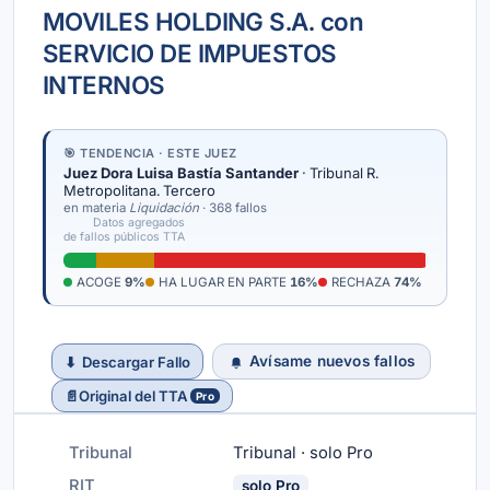
MOVILES HOLDING S.A. con
SERVICIO DE IMPUESTOS
INTERNOS
🎯 TENDENCIA · ESTE JUEZ
Juez Dora Luisa Bastía Santander
· Tribunal R.
Metropolitana. Tercero
en materia
Liquidación
· 368 fallos
Datos agregados
de fallos públicos TTA
ACOGE
9%
HA LUGAR EN PARTE
16%
RECHAZA
74%
Avísame nuevos fallos
⬇
Descargar Fallo
📄
Original del TTA
Pro
Tribunal
Tribunal · solo Pro
RIT
solo Pro