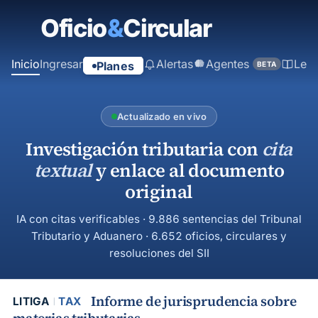
contenido
principal
Inicio
Ingresar
Alertas
Agentes
Ley
Planes
BETA
Actualizado en vivo
Investigación tributaria con
cita
textual
y enlace al documento
original
IA con citas verificables · 9.886 sentencias del Tribunal
Tributario y Aduanero · 6.652 oficios, circulares y
resoluciones del SII
Informe de jurisprudencia sobre
LITIGA
TAX