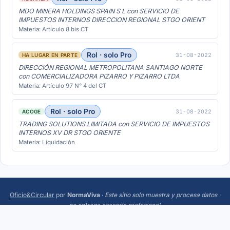
MDO MINERA HOLDINGS SPAIN S L con SERVICIO DE
IMPUESTOS INTERNOS DIRECCION REGIONAL STGO ORIENT
Materia: Artículo 8 bis CT
Rol · solo Pro
31-08-2022
HA LUGAR EN PARTE
DIRECCIÓN REGIONAL METROPOLITANA SANTIAGO NORTE
con COMERCIALIZADORA PIZARRO Y PIZARRO LTDA
Materia: Artículo 97 N° 4 del CT
Rol · solo Pro
31-08-2022
ACOGE
TRADING SOLUTIONS LIMITADA con SERVICIO DE IMPUESTOS
INTERNOS XV DR STGO ORIENTE
Materia: Liquidación
Oficio&Circular
por
NormaViva
·
Este sitio solo muestra y procesa datos ·
no entrega asesoría profesional
.
Más:
Trending
·
Acerca
·
Privacidad
·
Términos
·
¿Sugerencias o errores? Escríbeme a
hola@normaviva.cl
.