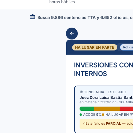
horas hábiles.
Busca 9.886 sentencias TTA y 6.652 oficios, cir
HA LUGAR EN PARTE
Rol · 
INVERSIONES CON
INTERNOS
🎯 TENDENCIA · ESTE JUEZ
Juez Dora Luisa Bastía San
en materia
Liquidación
· 368 fall
ACOGE
9%
HA LUGAR EN P
⚡ Este fallo es
PARCIAL
— solo 