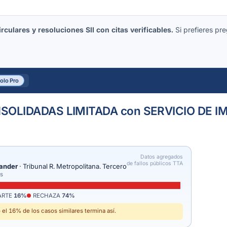
culares y resoluciones SII con citas verificables.
Si prefieres pre
solo Pro
SOLIDADAS LIMITADA con SERVICIO DE 
Datos agregados
de fallos públicos TTA
tander
· Tribunal R. Metropolitana. Tercero
os
ARTE
16%
RECHAZA
74%
el 16% de los casos similares termina así.