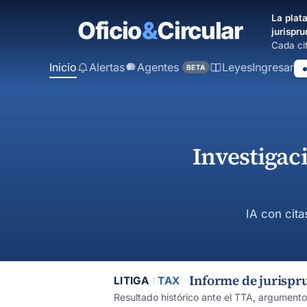
contenido
La plata
principal
jurispru
Cada cit
Inicio
Alertas
Agentes
Leyes
Ingresar
BETA
Investigac
IA con cita
Informe de jurispr
LITIGA
TAX
Resultado histórico ante el TTA, argument