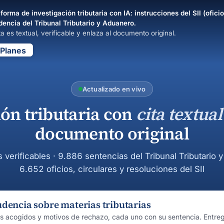
forma de investigación tributaria con IA: instrucciones del SII (oficio
dencia del Tribunal Tributario y Aduanero.
a es textual, verificable y enlaza al documento original.
Planes
Actualizado en vivo
ión tributaria con
cita textual
documento original
s verificables · 9.886 sentencias del Tribunal Tributario 
6.652 oficios, circulares y resoluciones del SII
udencia sobre materias tributarias
os acogidos y motivos de rechazo, cada uno con su sentencia. Entre