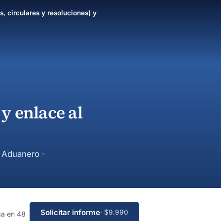
s, circulares y resoluciones) y
y enlace al
y Aduanero ·
Solicitar informe
· $9.990
ga en 48