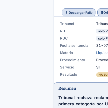
⬇
Descargar Fallo
📄
Ori
Tribunal
Tribuna
RIT
solo P
RUC
solo P
Fecha sentencia
31-0
Materia
Liquid
Procedimiento
Proced
Servicio
SII
Resultado
HA LU
Resumen
Tribunal rechaza reclam
primera categoría por 