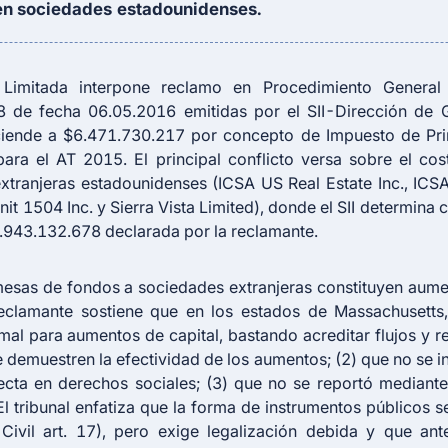
 en sociedades estadounidenses.
s Limitada interpone reclamo en Procedimiento General
 de fecha 06.05.2016 emitidas por el SII-Dirección de 
ciende a $6.471.730.217 por concepto de Impuesto de Pr
ara el AT 2015. El principal conflicto versa sobre el cost
xtranjeras estadounidenses (ICSA US Real Estate Inc., IC
it 1504 Inc. y Sierra Vista Limited), donde el SII determina
8.943.132.678 declarada por la reclamante.
remesas de fondos a sociedades extranjeras constituyen aum
eclamante sostiene que en los estados de Massachusetts,
al para aumentos de capital, bastando acreditar flujos y regi
e demuestren la efectividad de los aumentos; (2) que no se 
recta en derechos sociales; (3) que no se reportó mediante 
El tribunal enfatiza que la forma de instrumentos públicos s
Civil art. 17), pero exige legalización debida y que an