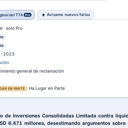
Avísame nuevos fallos
ginal del TTA
Pro
l · solo Pro
ro
ro
7-2023
ación
imiento general de reclamación
Ha Lugar en Parte
GAR EN PARTE
o de Inversiones Consolidadas Limitada contra liqu
USD 6.471 millones, desestimando argumentos sobre 