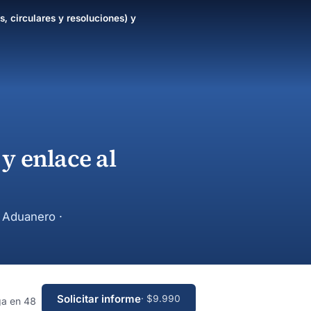
s, circulares y resoluciones) y
y enlace al
y Aduanero ·
Solicitar informe
· $9.990
ga en 48