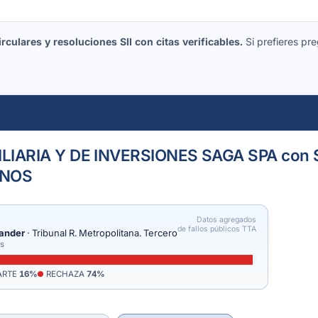
culares y resoluciones SII con citas verificables.
Si prefieres pre
IARIA Y DE INVERSIONES SAGA SPA con 
RNOS
Datos agregados
de fallos públicos TTA
tander
· Tribunal R. Metropolitana. Tercero
os
ARTE
16%
RECHAZA
74%