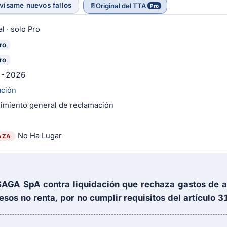
vísame nuevos fallos
📄
Original del TTA
Pro
l · solo Pro
ro
ro
3-2026
ación
imiento general de reclamación
No Ha Lugar
AZA
AGA SpA contra liquidación que rechaza gastos de as
esos no renta, por no cumplir requisitos del
artículo 3