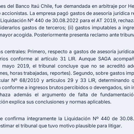
nes del Banco Itaú Chile, fue demandada en arbitraje por 
accionistas. La empresa pagó gastos de asesoría jurídica rel
ió Liquidación Nº 440 de 30.08.2022 para el AT 2019, rechaz
erarlos gastos de terceros; (ii) gastos imputables a ing
mayor acogida. Posteriormente presenta reclamo ante tribunal
as centrales: Primero, respecto a gastos de asesoría jurídica
arios conforme al
artículo 31 LIR
. Aunque SAGA acompañ
de mayo 2019, el tribunal concluye que no se acreditó a
rmes, horas trabajadas, reportes). Segundo, sobre gastos imp
rcular Nº 68/2010 y artículos 29 y 33 LIR, determinando 
 conforme a ingresos brutos percibidos o devengados, sin i
echaza además el argumento de falta de fundamentación
ión explica sus conclusiones y normas aplicables.
se confirma íntegramente la Liquidación Nº 440 de 30.08
timar el tribunal que tuvo motivo plausible para litigar.