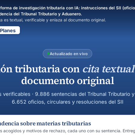
forma de investigación tributaria con IA: instrucciones del SII (oficio
dencia del Tribunal Tributario y Aduanero.
a es textual, verificable y enlaza al documento original.
Planes
Actualizado en vivo
ión tributaria con
cita textual
documento original
s verificables · 9.886 sentencias del Tribunal Tributario 
6.652 oficios, circulares y resoluciones del SII
udencia sobre materias tributarias
os acogidos y motivos de rechazo, cada uno con su sentencia. Entre