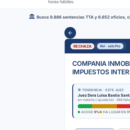
horas hábiles.
Busca 9.886 sentencias TTA y 6.652 oficios, cir
RECHAZA
Rol · solo Pro
COMPANIA INMOBIL
IMPUESTOS INTE
🎯 TENDENCIA · ESTE JUEZ
Juez Dora Luisa Bastía San
en materia
Liquidación
· 368 fall
ACOGE
9%
HA LUGAR EN P