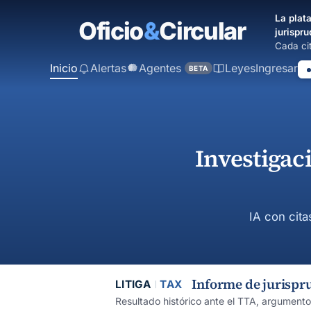
contenido
La plata
principal
jurispru
Cada cit
Inicio
Alertas
Agentes
Leyes
Ingresar
BETA
Investigac
IA con cita
Informe de jurispr
LITIGA
TAX
Resultado histórico ante el TTA, argument