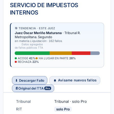
SERVICIO DE IMPUESTOS
INTERNOS
🎯 TENDENCIA · ESTE JUEZ
Juez Óscar Meriño Maturana
· Tribunal R.
Metropolitana. Segundo
en materia
Liquidación
· 162 fallos
Datos agregados
de fallos públicos TTA
ACOGE
41%
HA LUGAR EN PARTE
26%
RECHAZA
22%
Avísame nuevos fallos
⬇
Descargar Fallo
📄
Original del TTA
Pro
Tribunal
Tribunal · solo Pro
RIT
solo Pro