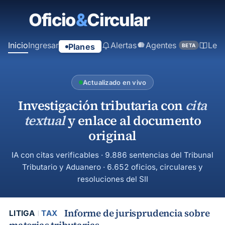
contenido
principal
Inicio
Ingresar
Alertas
Agentes
Ley
Planes
BETA
Actualizado en vivo
Investigación tributaria con
cita
textual
y enlace al documento
original
IA con citas verificables · 9.886 sentencias del Tribunal
Tributario y Aduanero · 6.652 oficios, circulares y
resoluciones del SII
Informe de jurisprudencia sobre
LITIGA
TAX