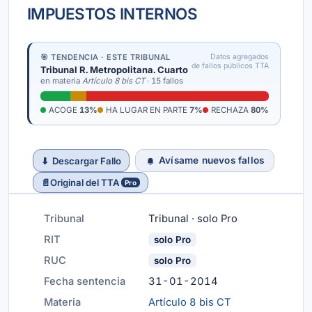
IMPUESTOS INTERNOS
🎯 TENDENCIA · ESTE TRIBUNAL
Datos agregados
de fallos públicos TTA
Tribunal R. Metropolitana. Cuarto
en materia
Artículo 8 bis CT
· 15 fallos
ACOGE
13%
HA LUGAR EN PARTE
7%
RECHAZA
80%
Avísame nuevos fallos
⬇
Descargar Fallo
📄
Original del TTA
Pro
Tribunal
Tribunal · solo Pro
RIT
solo Pro
RUC
solo Pro
Fecha sentencia
31-01-2014
Materia
Artículo 8 bis CT