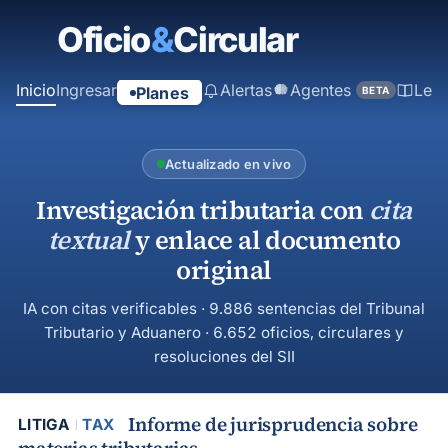
contenido
principal
Inicio
Ingresar
Alertas
Agentes
Ley
Planes
BETA
Actualizado en vivo
Investigación tributaria con
cita
textual
y enlace al documento
original
IA con citas verificables · 9.886 sentencias del Tribunal
Tributario y Aduanero · 6.652 oficios, circulares y
resoluciones del SII
Informe de jurisprudencia sobre
LITIGA
TAX