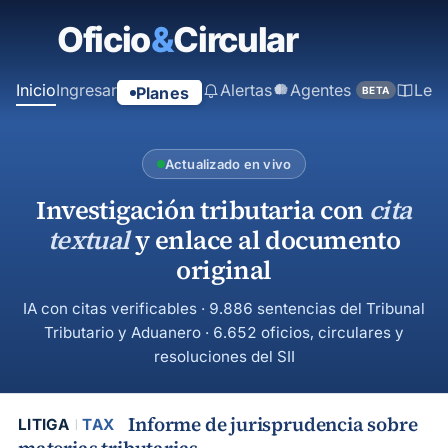
contenido
principal
Inicio
Ingresar
Alertas
Agentes
Ley
Planes
BETA
Actualizado en vivo
Investigación tributaria con
cita
textual
y enlace al documento
original
IA con citas verificables · 9.886 sentencias del Tribunal
Tributario y Aduanero · 6.652 oficios, circulares y
resoluciones del SII
Informe de jurisprudencia sobre
LITIGA
TAX