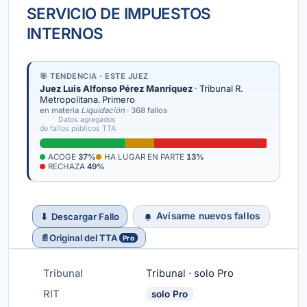
SERVICIO DE IMPUESTOS
INTERNOS
🎯 TENDENCIA · ESTE JUEZ
Juez Luis Alfonso Pérez Manríquez
· Tribunal R.
Metropolitana. Primero
en materia
Liquidación
· 368 fallos
Datos agregados
de fallos públicos TTA
ACOGE
37%
HA LUGAR EN PARTE
13%
RECHAZA
49%
Avísame nuevos fallos
⬇
Descargar Fallo
📄
Original del TTA
Pro
Tribunal
Tribunal · solo Pro
RIT
solo Pro