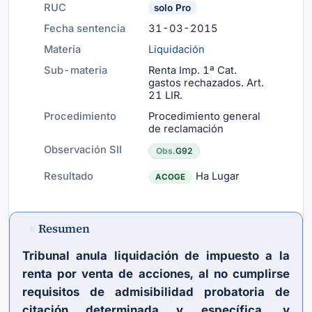
RUC
solo Pro
Fecha sentencia
31-03-2015
Materia
Liquidación
Sub-materia
Renta Imp. 1ª Cat.
gastos rechazados.
Art.
21 LIR
.
Procedimiento
Procedimiento general
de reclamación
Observación SII
Obs.
G92
Resultado
Ha Lugar
ACOGE
Resumen
#
Tribunal anula liquidación de impuesto a la
renta por venta de acciones, al no cumplirse
requisitos de admisibilidad probatoria de
citación determinada y específica, y