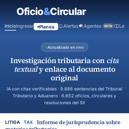
contenido
principal
Inicio
Ingresar
Alertas
Agentes
Ley
Planes
BETA
Actualizado en vivo
Investigación tributaria con
cita
textual
y enlace al documento
original
IA con citas verificables · 9.886 sentencias del Tribunal
Tributario y Aduanero · 6.652 oficios, circulares y
resoluciones del SII
Informe de jurisprudencia sobre
LITIGA
TAX