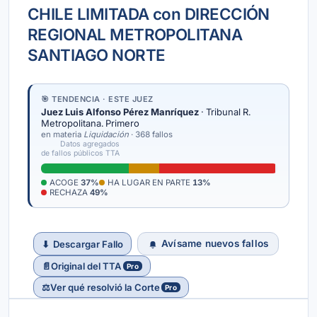
CHILE LIMITADA con DIRECCIÓN
REGIONAL METROPOLITANA
SANTIAGO NORTE
🎯 TENDENCIA · ESTE JUEZ
Juez Luis Alfonso Pérez Manríquez
· Tribunal R.
Metropolitana. Primero
en materia
Liquidación
· 368 fallos
Datos agregados
de fallos públicos TTA
ACOGE
37%
HA LUGAR EN PARTE
13%
RECHAZA
49%
Avísame nuevos fallos
⬇
Descargar Fallo
📄
Original del TTA
Pro
⚖️
Ver qué resolvió la Corte
Pro