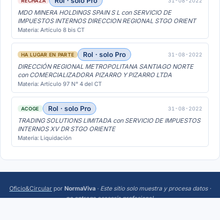
Rol · solo Pro
31-08-2022
RECHAZA
MDO MINERA HOLDINGS SPAIN S L con SERVICIO DE
IMPUESTOS INTERNOS DIRECCION REGIONAL STGO ORIENT
Materia: Artículo 8 bis CT
Rol · solo Pro
31-08-2022
HA LUGAR EN PARTE
DIRECCIÓN REGIONAL METROPOLITANA SANTIAGO NORTE
con COMERCIALIZADORA PIZARRO Y PIZARRO LTDA
Materia: Artículo 97 N° 4 del CT
Rol · solo Pro
31-08-2022
ACOGE
TRADING SOLUTIONS LIMITADA con SERVICIO DE IMPUESTOS
INTERNOS XV DR STGO ORIENTE
Materia: Liquidación
Oficio&Circular
por
NormaViva
·
Este sitio solo muestra y procesa datos ·
no entrega asesoría profesional
.
Más:
Trending
·
Acerca
·
Privacidad
·
Términos
·
¿Sugerencias o errores? Escríbeme a
hola@normaviva.cl
.