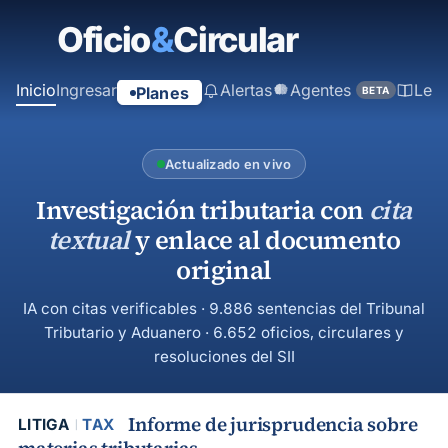
contenido
principal
Inicio
Ingresar
Alertas
Agentes
Ley
Planes
BETA
Actualizado en vivo
Investigación tributaria con
cita
textual
y enlace al documento
original
IA con citas verificables · 9.886 sentencias del Tribunal
Tributario y Aduanero · 6.652 oficios, circulares y
resoluciones del SII
Informe de jurisprudencia sobre
LITIGA
TAX