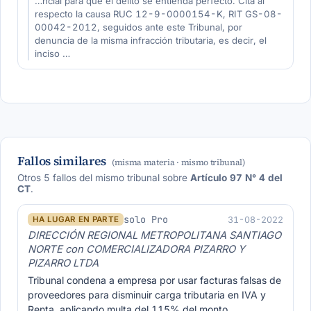
…ncial para que el delito se entienda perfecto. Cita al
respecto la causa RUC 12-9-0000154-K, RIT GS-08-
00042-2012, seguidos ante este Tribunal, por
denuncia de la misma infracción tributaria, es decir, el
inciso …
Fallos similares
(misma materia · mismo tribunal)
Otros 5 fallos del mismo tribunal sobre
Artículo 97 N° 4 del
CT
.
solo Pro
31-08-2022
HA LUGAR EN PARTE
DIRECCIÓN REGIONAL METROPOLITANA SANTIAGO
NORTE con COMERCIALIZADORA PIZARRO Y
PIZARRO LTDA
Tribunal condena a empresa por usar facturas falsas de
proveedores para disminuir carga tributaria en IVA y
Renta, aplicando multa del 115% del monto