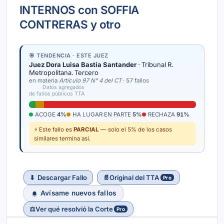
INTERNOS con SOFFIA
CONTRERAS y otro
🎯 TENDENCIA · ESTE JUEZ
Juez Dora Luisa Bastía Santander
· Tribunal R.
Metropolitana. Tercero
en materia
Artículo 97 N° 4 del CT
· 57 fallos
Datos agregados
de fallos públicos TTA
ACOGE
4%
HA LUGAR EN PARTE
5%
RECHAZA
91%
⚡ Este fallo es
PARCIAL
— solo el 5% de los casos
similares termina así.
⬇
Descargar Fallo
📄
Original del TTA
Pro
Avísame nuevos fallos
⚖️
Ver qué resolvió la Corte
Pro