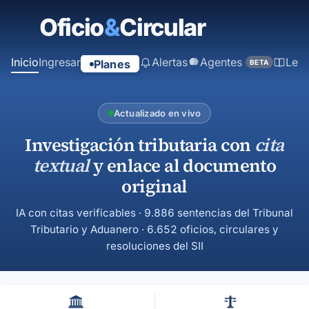
contenido
principal
Inicio
Ingresar
Alertas
Agentes
Ley
Planes
BETA
Actualizado en vivo
Investigación tributaria con
cita
textual
y enlace al documento
original
IA con citas verificables · 9.886 sentencias del Tribunal
Tributario y Aduanero · 6.652 oficios, circulares y
resoluciones del SII