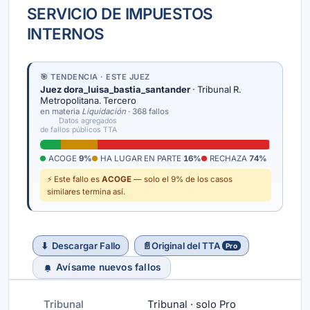
SERVICIO DE IMPUESTOS
INTERNOS
🎯 TENDENCIA · ESTE JUEZ
Juez dora_luisa_bastia_santander
· Tribunal R.
Metropolitana. Tercero
en materia
Liquidación
· 368 fallos
Datos agregados
de fallos públicos TTA
ACOGE
9%
HA LUGAR EN PARTE
16%
RECHAZA
74%
⚡ Este fallo es
ACOGE
— solo el 9% de los casos
similares termina así.
⬇
Descargar Fallo
📄
Original del TTA
Pro
Avísame nuevos fallos
Tribunal
Tribunal · solo Pro