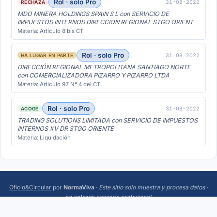
Rol · solo Pro
31-08-2022
RECHAZA
MDO MINERA HOLDINGS SPAIN S L con SERVICIO DE
IMPUESTOS INTERNOS DIRECCION REGIONAL STGO ORIENT
Materia: Artículo 8 bis CT
Rol · solo Pro
31-08-2022
HA LUGAR EN PARTE
DIRECCIÓN REGIONAL METROPOLITANA SANTIAGO NORTE
con COMERCIALIZADORA PIZARRO Y PIZARRO LTDA
Materia: Artículo 97 N° 4 del CT
Rol · solo Pro
31-08-2022
ACOGE
TRADING SOLUTIONS LIMITADA con SERVICIO DE IMPUESTOS
INTERNOS XV DR STGO ORIENTE
Materia: Liquidación
Oficio&Circular
por
NormaViva
·
Este sitio solo muestra y procesa datos ·
no entrega asesoría profesional
.
Más:
Trending
·
Acerca
·
Privacidad
·
Términos
·