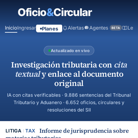
contenido
principal
Inicio
Ingresar
Alertas
Agentes
Ley
Planes
BETA
Actualizado en vivo
Investigación tributaria con
cita
textual
y enlace al documento
original
IA con citas verificables · 9.886 sentencias del Tribunal
Tributario y Aduanero · 6.652 oficios, circulares y
resoluciones del SII
Informe de jurisprudencia sobre
LITIGA
TAX