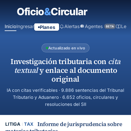
contenido
principal
Inicio
Ingresar
Alertas
Agentes
Ley
Planes
BETA
Actualizado en vivo
Investigación tributaria con
cita
textual
y enlace al documento
original
IA con citas verificables · 9.886 sentencias del Tribunal
Tributario y Aduanero · 6.652 oficios, circulares y
resoluciones del SII
Informe de jurisprudencia sobre
LITIGA
TAX