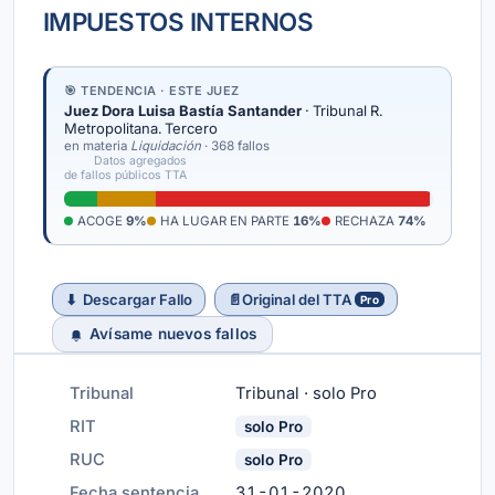
IMPUESTOS INTERNOS
🎯 TENDENCIA · ESTE JUEZ
Juez Dora Luisa Bastía Santander
· Tribunal R.
Metropolitana. Tercero
en materia
Liquidación
· 368 fallos
Datos agregados
de fallos públicos TTA
ACOGE
9%
HA LUGAR EN PARTE
16%
RECHAZA
74%
⬇
Descargar Fallo
📄
Original del TTA
Pro
Avísame nuevos fallos
Tribunal
Tribunal · solo Pro
RIT
solo Pro
RUC
solo Pro
Fecha sentencia
31-01-2020