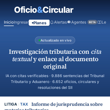
contenido
principal
Inicio
Ingresar
Alertas
Agentes
Ley
Planes
BETA
Actualizado en vivo
Investigación tributaria con
cita
textual
y enlace al documento
original
IA con citas verificables · 9.886 sentencias del Tribunal
Tributario y Aduanero · 6.652 oficios, circulares y
resoluciones del SII
Informe de jurisprudencia sobre
LITIGA
TAX