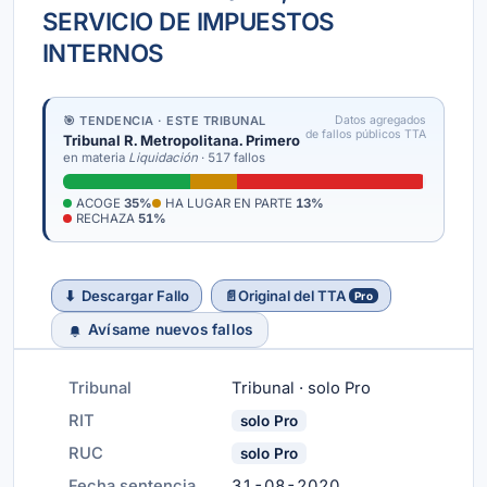
SERVICIO DE IMPUESTOS
INTERNOS
🎯 TENDENCIA · ESTE TRIBUNAL
Datos agregados
de fallos públicos TTA
Tribunal R. Metropolitana. Primero
en materia
Liquidación
· 517 fallos
ACOGE
35%
HA LUGAR EN PARTE
13%
RECHAZA
51%
⬇
Descargar Fallo
📄
Original del TTA
Pro
Avísame nuevos fallos
Tribunal
Tribunal · solo Pro
RIT
solo Pro
RUC
solo Pro
Fecha sentencia
31-08-2020