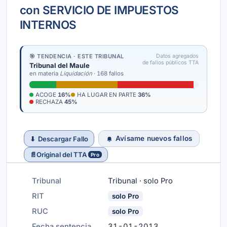
con SERVICIO DE IMPUESTOS
INTERNOS
🎯 TENDENCIA · ESTE TRIBUNAL
Datos agregados
de fallos públicos TTA
Tribunal del Maule
en materia
Liquidación
· 168 fallos
ACOGE
16%
HA LUGAR EN PARTE
36%
RECHAZA
45%
Avísame nuevos fallos
⬇
Descargar Fallo
📄
Original del TTA
Pro
Tribunal
Tribunal · solo Pro
RIT
solo Pro
RUC
solo Pro
Fecha sentencia
31-01-2013