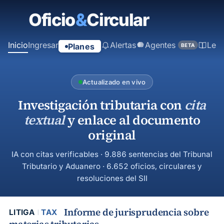
contenido
principal
Inicio
Ingresar
Alertas
Agentes
Ley
Planes
BETA
Actualizado en vivo
Investigación tributaria con
cita
textual
y enlace al documento
original
IA con citas verificables · 9.886 sentencias del Tribunal
Tributario y Aduanero · 6.652 oficios, circulares y
resoluciones del SII
Informe de jurisprudencia sobre
LITIGA
TAX