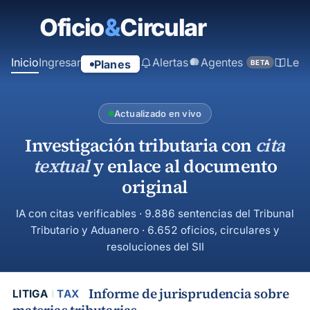
contenido
principal
Inicio
Ingresar
Alertas
Agentes
Ley
Planes
BETA
Actualizado en vivo
Investigación tributaria con
cita
textual
y enlace al documento
original
IA con citas verificables · 9.886 sentencias del Tribunal
Tributario y Aduanero · 6.652 oficios, circulares y
resoluciones del SII
Informe de jurisprudencia sobre
LITIGA
TAX