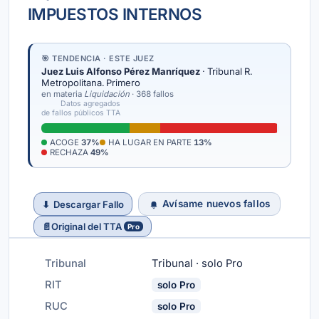
IMPUESTOS INTERNOS
🎯 TENDENCIA · ESTE JUEZ
Juez Luis Alfonso Pérez Manríquez
· Tribunal R.
Metropolitana. Primero
en materia
Liquidación
· 368 fallos
Datos agregados
de fallos públicos TTA
ACOGE
37%
HA LUGAR EN PARTE
13%
RECHAZA
49%
Avísame nuevos fallos
⬇
Descargar Fallo
📄
Original del TTA
Pro
Tribunal
Tribunal · solo Pro
RIT
solo Pro
RUC
solo Pro