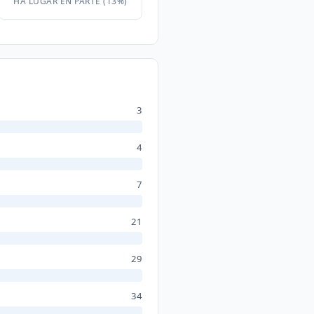
HA LUGAR EN PARTE (13%)
3
4
7
21
29
34